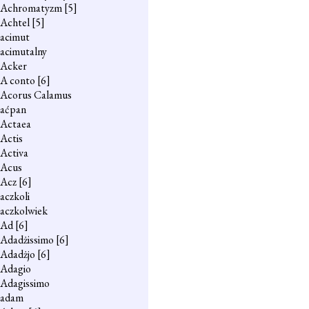
Achromatyzm
[5]
Achtel
[5]
acimut
acimutalny
Acker
A conto
[6]
Acorus Calamus
aćpan
Actaea
Actis
Activa
Acus
Acz
[6]
aczkoli
aczkolwiek
Ad
[6]
Adadżissimo
[6]
Adadżjo
[6]
Adagio
Adagissimo
adam