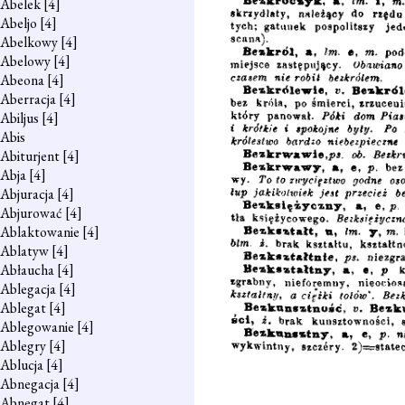
Abelek
[4]
Abeljo
[4]
Abelkowy
[4]
Abelowy
[4]
Abeona
[4]
Aberracja
[4]
Abiljus
[4]
Abis
Abiturjent
[4]
Abja
[4]
Abjuracja
[4]
Abjurować
[4]
Ablaktowanie
[4]
Ablatyw
[4]
Abłaucha
[4]
Ablegacja
[4]
Ablegat
[4]
Ablegowanie
[4]
Ablegry
[4]
Ablucja
[4]
Abnegacja
[4]
Abnegat
[4]