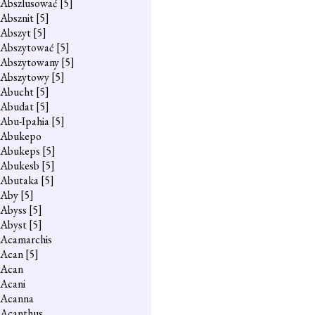
Abszlusować
[5]
Absznit
[5]
Abszyt
[5]
Abszytować
[5]
Abszytowany
[5]
Abszytowy
[5]
Abucht
[5]
Abudat
[5]
Abu-Ipahia
[5]
Abukepo
Abukeps
[5]
Abukesb
[5]
Abutaka
[5]
Aby
[5]
Abyss
[5]
Abyst
[5]
Acamarchis
Acan
[5]
Acan
Acani
Acanna
Acanthus