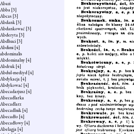
Abazi
Abba
[3]
Abcas
[3]
Abdank
[3]
Abdankować
[3]
Abderyta
[3]
Abdhuci
[3]
Abdimi
[4]
abdominalis
Abdominalny
[4]
Abdruk
[4]
Abdul-medżyd
[4]
Abdykacja
[4]
Abdykować
[4]
Abecadarjusz
[4]
Abecadlarka
Abecadlarz
Abecadlnik
[4]
Abecadło
[4]
Abecadłowy
[4]
Abelagja
[4]