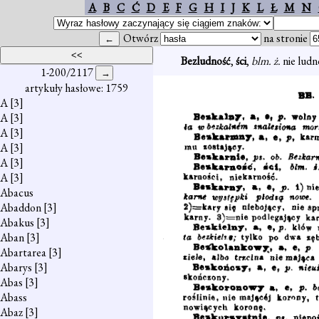
A
B
C
Ć
D
E
F
G
H
I
J
K
L
Ł
M
N
Otwórz
na stronie
Bezludność
,
ści
,
blm. ż.
nie ludn
1-200/2117
artykuły hasłowe: 1759
A
[3]
A
[3]
A
[3]
A
[3]
A
[3]
A
[3]
Abacus
Abaddon
[3]
Abakus
[3]
Aban
[3]
Abartarea
[3]
Abarys
[3]
Abas
[3]
Abass
Abaz
[3]