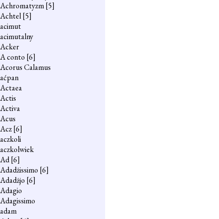
Achromatyzm
[5]
Achtel
[5]
acimut
acimutalny
Acker
A conto
[6]
Acorus Calamus
aćpan
Actaea
Actis
Activa
Acus
Acz
[6]
aczkoli
aczkolwiek
Ad
[6]
Adadżissimo
[6]
Adadżjo
[6]
Adagio
Adagissimo
adam