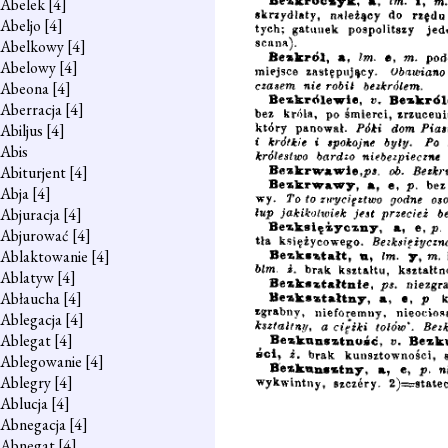
Abelek
[4]
Abeljo
[4]
Abelkowy
[4]
Abelowy
[4]
Abeona
[4]
Aberracja
[4]
Abiljus
[4]
Abis
Abiturjent
[4]
Abja
[4]
Abjuracja
[4]
Abjurować
[4]
Ablaktowanie
[4]
Ablatyw
[4]
Abłaucha
[4]
Ablegacja
[4]
Ablegat
[4]
Ablegowanie
[4]
Ablegry
[4]
Ablucja
[4]
Abnegacja
[4]
Abnegat
[4]