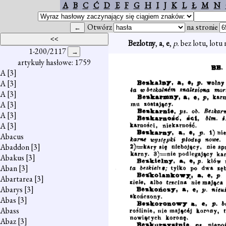
A
B
C
Ć
D
E
F
G
H
I
J
K
L
Ł
M
N
Otwórz
na stronie
Bezlotny
,
a
,
e
,
p.
bez lotu, lotu 
1-200/2117
artykuły hasłowe: 1759
A
[3]
A
[3]
A
[3]
A
[3]
A
[3]
A
[3]
Abacus
Abaddon
[3]
Abakus
[3]
Aban
[3]
Abartarea
[3]
Abarys
[3]
Abas
[3]
Abass
Abaz
[3]