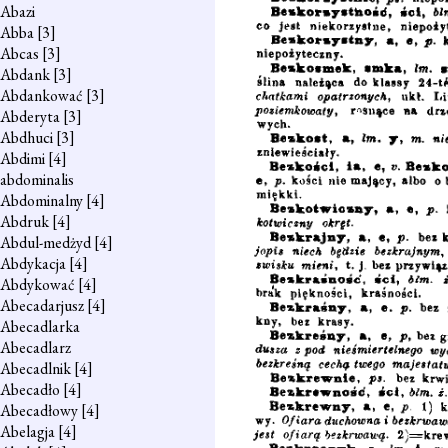
Abazi
Abba
[3]
Abcas
[3]
Abdank
[3]
Abdankować
[3]
Abderyta
[3]
Abdhuci
[3]
Abdimi
[4]
abdominalis
Abdominalny
[4]
Abdruk
[4]
Abdul-medżyd
[4]
Abdykacja
[4]
Abdykować
[4]
Abecadarjusz
[4]
Abecadlarka
Abecadlarz
Abecadlnik
[4]
Abecadło
[4]
Abecadłowy
[4]
Abelagja
[4]