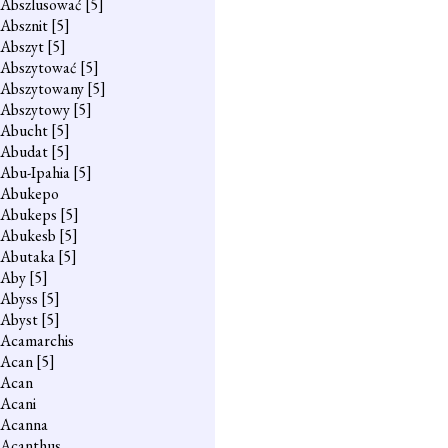
Abszlusować
[5]
Absznit
[5]
Abszyt
[5]
Abszytować
[5]
Abszytowany
[5]
Abszytowy
[5]
Abucht
[5]
Abudat
[5]
Abu-Ipahia
[5]
Abukepo
Abukeps
[5]
Abukesb
[5]
Abutaka
[5]
Aby
[5]
Abyss
[5]
Abyst
[5]
Acamarchis
Acan
[5]
Acan
Acani
Acanna
Acanthus