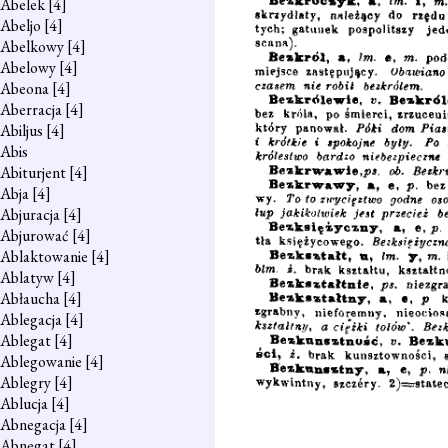
Abelek
[4]
Abeljo
[4]
Abelkowy
[4]
Abelowy
[4]
Abeona
[4]
Aberracja
[4]
Abiljus
[4]
Abis
Abiturjent
[4]
Abja
[4]
Abjuracja
[4]
Abjurować
[4]
Ablaktowanie
[4]
Ablatyw
[4]
Abłaucha
[4]
Ablegacja
[4]
Ablegat
[4]
Ablegowanie
[4]
Ablegry
[4]
Ablucja
[4]
Abnegacja
[4]
Abnegat
[4]