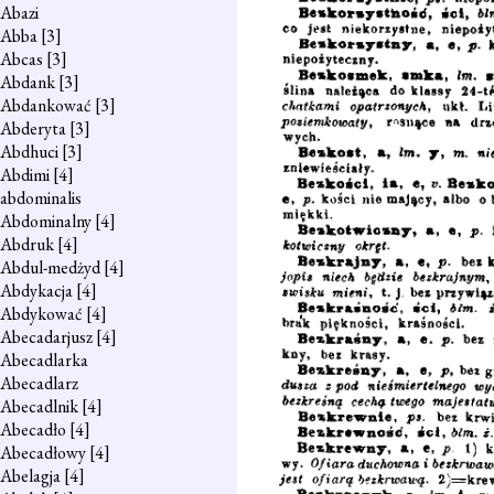
Abazi
Abba
[3]
Abcas
[3]
Abdank
[3]
Abdankować
[3]
Abderyta
[3]
Abdhuci
[3]
Abdimi
[4]
abdominalis
Abdominalny
[4]
Abdruk
[4]
Abdul-medżyd
[4]
Abdykacja
[4]
Abdykować
[4]
Abecadarjusz
[4]
Abecadlarka
Abecadlarz
Abecadlnik
[4]
Abecadło
[4]
Abecadłowy
[4]
Abelagja
[4]