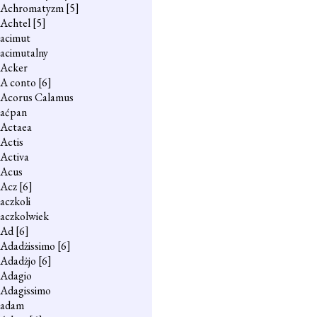
Achromatyzm
[5]
Achtel
[5]
acimut
acimutalny
Acker
A conto
[6]
Acorus Calamus
aćpan
Actaea
Actis
Activa
Acus
Acz
[6]
aczkoli
aczkolwiek
Ad
[6]
Adadżissimo
[6]
Adadżjo
[6]
Adagio
Adagissimo
adam