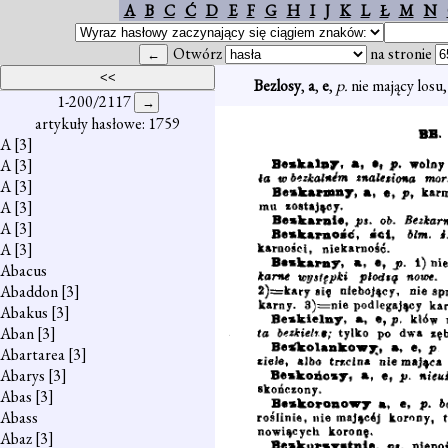
A
B
C
Ć
D
E
F
G
H
I
J
K
L
Ł
M
N
Otwórz
na stronie
Bezlosy
,
a
,
e
,
p.
nie mający losu,
1-200/2117
artykuły hasłowe: 1759
A
[3]
A
[3]
A
[3]
A
[3]
A
[3]
A
[3]
Abacus
Abaddon
[3]
Abakus
[3]
Aban
[3]
Abartarea
[3]
Abarys
[3]
Abas
[3]
Abass
Abaz
[3]