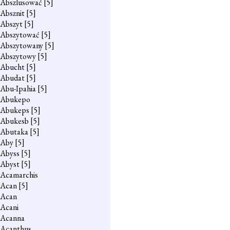
Abszlusować
[5]
Absznit
[5]
Abszyt
[5]
Abszytować
[5]
Abszytowany
[5]
Abszytowy
[5]
Abucht
[5]
Abudat
[5]
Abu-Ipahia
[5]
Abukepo
Abukeps
[5]
Abukesb
[5]
Abutaka
[5]
Aby
[5]
Abyss
[5]
Abyst
[5]
Acamarchis
Acan
[5]
Acan
Acani
Acanna
Acanthus