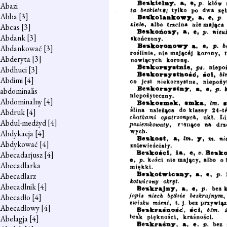
Abazi
Abba
[3]
Abcas
[3]
Abdank
[3]
Abdankować
[3]
Abderyta
[3]
Abdhuci
[3]
Abdimi
[4]
abdominalis
Abdominalny
[4]
Abdruk
[4]
Abdul-medżyd
[4]
Abdykacja
[4]
Abdykować
[4]
Abecadarjusz
[4]
Abecadlarka
Abecadlarz
Abecadlnik
[4]
Abecadło
[4]
Abecadłowy
[4]
Abelagja
[4]