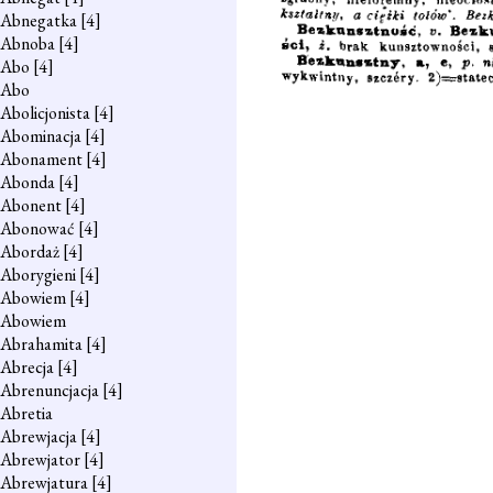
Abnegatka
[4]
Abnoba
[4]
Abo
[4]
Abo
Abolicjonista
[4]
Abominacja
[4]
Abonament
[4]
Abonda
[4]
Abonent
[4]
Abonować
[4]
Abordaż
[4]
Aborygieni
[4]
Abowiem
[4]
Abowiem
Abrahamita
[4]
Abrecja
[4]
Abrenuncjacja
[4]
Abretia
Abrewjacja
[4]
Abrewjator
[4]
Abrewjatura
[4]