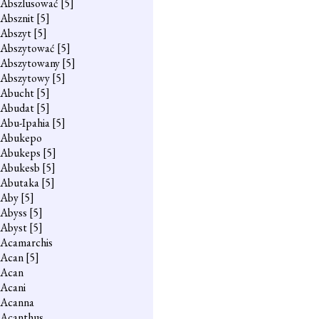
Abszlusować
[5]
Absznit
[5]
Abszyt
[5]
Abszytować
[5]
Abszytowany
[5]
Abszytowy
[5]
Abucht
[5]
Abudat
[5]
Abu-Ipahia
[5]
Abukepo
Abukeps
[5]
Abukesb
[5]
Abutaka
[5]
Aby
[5]
Abyss
[5]
Abyst
[5]
Acamarchis
Acan
[5]
Acan
Acani
Acanna
Acanthus