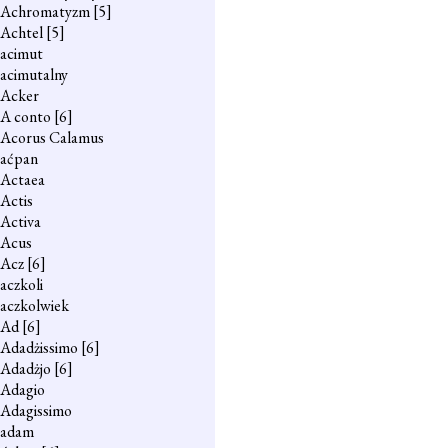
Achromatyzm
[5]
Achtel
[5]
acimut
acimutalny
Acker
A conto
[6]
Acorus Calamus
aćpan
Actaea
Actis
Activa
Acus
Acz
[6]
aczkoli
aczkolwiek
Ad
[6]
Adadżissimo
[6]
Adadżjo
[6]
Adagio
Adagissimo
adam