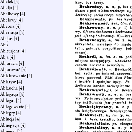
Abelek
[4]
Abeljo
[4]
Abelkowy
[4]
Abelowy
[4]
Abeona
[4]
Aberracja
[4]
Abiljus
[4]
Abis
Abiturjent
[4]
Abja
[4]
Abjuracja
[4]
Abjurować
[4]
Ablaktowanie
[4]
Ablatyw
[4]
Abłaucha
[4]
Ablegacja
[4]
Ablegat
[4]
Ablegowanie
[4]
Ablegry
[4]
Ablucja
[4]
Abnegacja
[4]
Abnegat
[4]