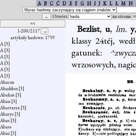
A
B
C
Ć
D
E
F
G
H
I
J
K
L
Ł
M
N
Otwórz
na stronie
Bezlist
,
u
,
lm.
y
1-200/2117
artykuły hasłowe: 1759
klassy 24téj, we
A
[3]
gatunek:
^zwyc
A
[3]
A
[3]
wrzosowych, nagic
A
[3]
A
[3]
A
[3]
Abacus
Abaddon
[3]
Abakus
[3]
Aban
[3]
Abartarea
[3]
Abarys
[3]
Abas
[3]
Abass
Abaz
[3]