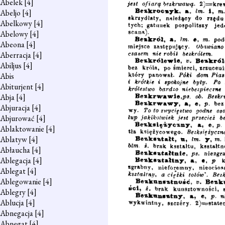
Abelek
[4]
Abeljo
[4]
Abelkowy
[4]
Abelowy
[4]
Abeona
[4]
Aberracja
[4]
Abiljus
[4]
Abis
Abiturjent
[4]
Abja
[4]
Abjuracja
[4]
Abjurować
[4]
Ablaktowanie
[4]
Ablatyw
[4]
Abłaucha
[4]
Ablegacja
[4]
Ablegat
[4]
Ablegowanie
[4]
Ablegry
[4]
Ablucja
[4]
Abnegacja
[4]
Abnegat
[4]