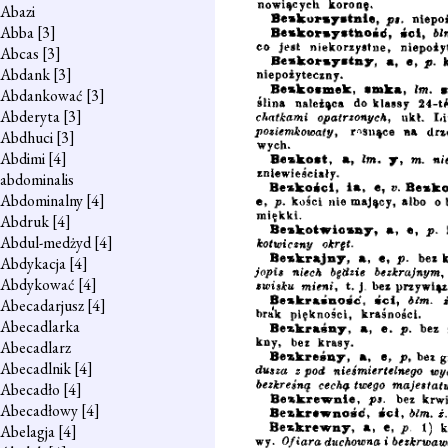
Abazi
Abba
[3]
Abcas
[3]
Abdank
[3]
Abdankować
[3]
Abderyta
[3]
Abdhuci
[3]
Abdimi
[4]
abdominalis
Abdominalny
[4]
Abdruk
[4]
Abdul-medżyd
[4]
Abdykacja
[4]
Abdykować
[4]
Abecadarjusz
[4]
Abecadlarka
Abecadlarz
Abecadlnik
[4]
Abecadło
[4]
Abecadłowy
[4]
Abelagja
[4]