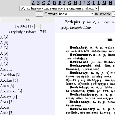
A
B
C
Ć
D
E
F
G
H
I
J
K
L
Ł
M
N
Otwórz
na stronie
Bezlepica
,
y
,
lm.
e
,
ż. nieuż.
ni
1-200/2117
tysiąc bezlepic idzie.
artykuły hasłowe: 1759
A
[3]
A
[3]
A
[3]
A
[3]
A
[3]
A
[3]
Abacus
Abaddon
[3]
Abakus
[3]
Aban
[3]
Abartarea
[3]
Abarys
[3]
Abas
[3]
Abass
Abaz
[3]