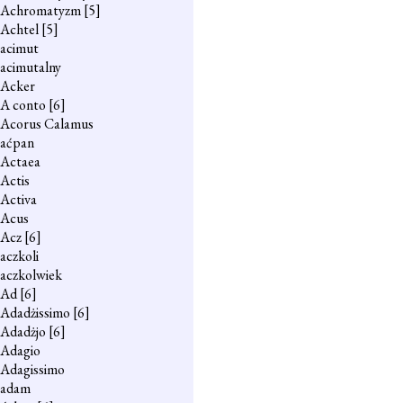
Achromatyzm
[5]
Achtel
[5]
acimut
acimutalny
Acker
A conto
[6]
Acorus Calamus
aćpan
Actaea
Actis
Activa
Acus
Acz
[6]
aczkoli
aczkolwiek
Ad
[6]
Adadżissimo
[6]
Adadżjo
[6]
Adagio
Adagissimo
adam