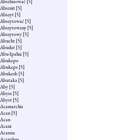
Abszlusować
[5]
Absznit
[5]
Abszyt
[5]
Abszytować
[5]
Abszytowany
[5]
Abszytowy
[5]
Abucht
[5]
Abudat
[5]
Abu-Ipahia
[5]
Abukepo
Abukeps
[5]
Abukesb
[5]
Abutaka
[5]
Aby
[5]
Abyss
[5]
Abyst
[5]
Acamarchis
Acan
[5]
Acan
Acani
Acanna
Acanthus