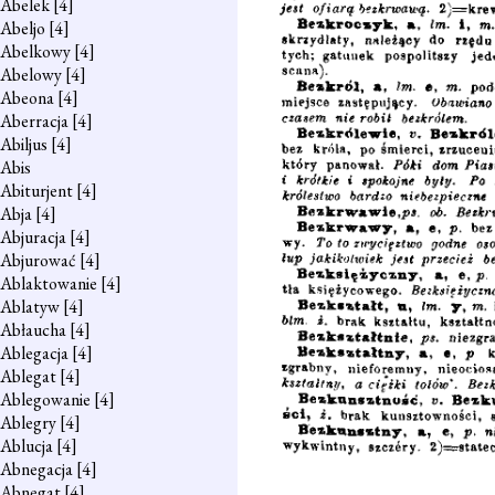
Abelek
[4]
Abeljo
[4]
Abelkowy
[4]
Abelowy
[4]
Abeona
[4]
Aberracja
[4]
Abiljus
[4]
Abis
Abiturjent
[4]
Abja
[4]
Abjuracja
[4]
Abjurować
[4]
Ablaktowanie
[4]
Ablatyw
[4]
Abłaucha
[4]
Ablegacja
[4]
Ablegat
[4]
Ablegowanie
[4]
Ablegry
[4]
Ablucja
[4]
Abnegacja
[4]
Abnegat
[4]