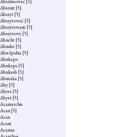
Abszlusować
[5]
Absznit
[5]
Abszyt
[5]
Abszytować
[5]
Abszytowany
[5]
Abszytowy
[5]
Abucht
[5]
Abudat
[5]
Abu-Ipahia
[5]
Abukepo
Abukeps
[5]
Abukesb
[5]
Abutaka
[5]
Aby
[5]
Abyss
[5]
Abyst
[5]
Acamarchis
Acan
[5]
Acan
Acani
Acanna
Acanthus