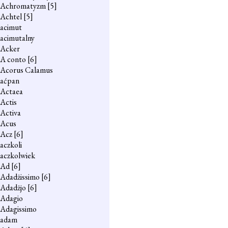
Achromatyzm
[5]
Achtel
[5]
acimut
acimutalny
Acker
A conto
[6]
Acorus Calamus
aćpan
Actaea
Actis
Activa
Acus
Acz
[6]
aczkoli
aczkolwiek
Ad
[6]
Adadżissimo
[6]
Adadżjo
[6]
Adagio
Adagissimo
adam