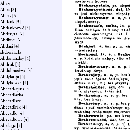
Abazi
Abba
[3]
Abcas
[3]
Abdank
[3]
Abdankować
[3]
Abderyta
[3]
Abdhuci
[3]
Abdimi
[4]
abdominalis
Abdominalny
[4]
Abdruk
[4]
Abdul-medżyd
[4]
Abdykacja
[4]
Abdykować
[4]
Abecadarjusz
[4]
Abecadlarka
Abecadlarz
Abecadlnik
[4]
Abecadło
[4]
Abecadłowy
[4]
Abelagja
[4]