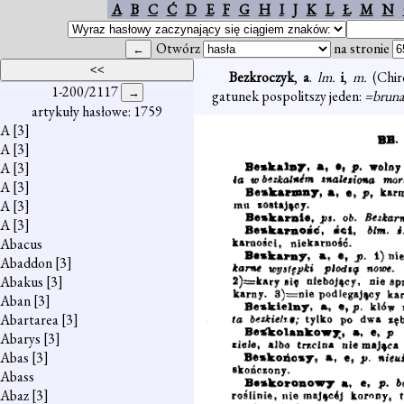
A
B
C
Ć
D
E
F
G
H
I
J
K
L
Ł
M
N
Otwórz
na stronie
Bezkroczyk
,
a
.
lm.
i
,
m.
(Chi
1-200/2117
gatunek pospolitszy jeden:
=bruna
artykuły hasłowe: 1759
A
[3]
A
[3]
A
[3]
A
[3]
A
[3]
A
[3]
Abacus
Abaddon
[3]
Abakus
[3]
Aban
[3]
Abartarea
[3]
Abarys
[3]
Abas
[3]
Abass
Abaz
[3]