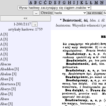
A
B
C
Ć
D
E
F
G
H
I
J
K
L
Ł
M
N
Otwórz
na stronie
* Bezistotność
,
ści
,
blm. ż. fil
1-200/2117
bezistotne. Wszystkie własności i p
artykuły hasłowe: 1759
A
[3]
A
[3]
A
[3]
A
[3]
A
[3]
A
[3]
Abacus
Abaddon
[3]
Abakus
[3]
Aban
[3]
Abartarea
[3]
Abarys
[3]
Abas
[3]
Abass
Abaz
[3]