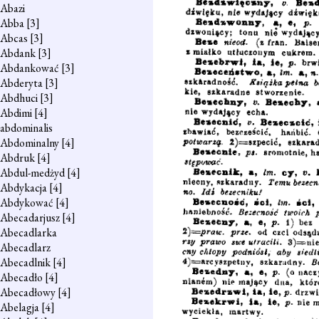
Abazi
Abba
[3]
Abcas
[3]
Abdank
[3]
Abdankować
[3]
Abderyta
[3]
Abdhuci
[3]
Abdimi
[4]
abdominalis
Abdominalny
[4]
Abdruk
[4]
Abdul-medżyd
[4]
Abdykacja
[4]
Abdykować
[4]
Abecadarjusz
[4]
Abecadlarka
Abecadlarz
Abecadlnik
[4]
Abecadło
[4]
Abecadłowy
[4]
Abelagja
[4]