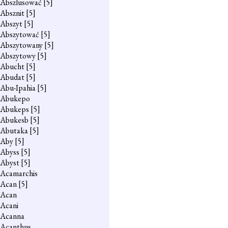
Abszlusować
[5]
Absznit
[5]
Abszyt
[5]
Abszytować
[5]
Abszytowany
[5]
Abszytowy
[5]
Abucht
[5]
Abudat
[5]
Abu-Ipahia
[5]
Abukepo
Abukeps
[5]
Abukesb
[5]
Abutaka
[5]
Aby
[5]
Abyss
[5]
Abyst
[5]
Acamarchis
Acan
[5]
Acan
Acani
Acanna
Acanthus