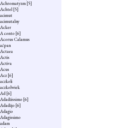
Achromatyzm
[5]
Achtel
[5]
acimut
acimutalny
Acker
A conto
[6]
Acorus Calamus
aćpan
Actaea
Actis
Activa
Acus
Acz
[6]
aczkoli
aczkolwiek
Ad
[6]
Adadżissimo
[6]
Adadżjo
[6]
Adagio
Adagissimo
adam