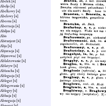
Abelek
[4]
Abeljo
[4]
Abelkowy
[4]
Abelowy
[4]
Abeona
[4]
Aberracja
[4]
Abiljus
[4]
Abis
Abiturjent
[4]
Abja
[4]
Abjuracja
[4]
Abjurować
[4]
Ablaktowanie
[4]
Ablatyw
[4]
Abłaucha
[4]
Ablegacja
[4]
Ablegat
[4]
Ablegowanie
[4]
Ablegry
[4]
Ablucja
[4]
Abnegacja
[4]
Abnegat
[4]