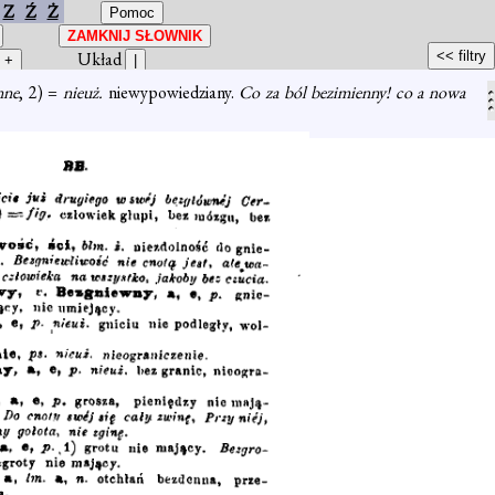
Z
Ź
Ż
Układ
nne
, 2) =
nieuż.
niewypowiedziany.
Co za ból bezimienny! co a nowa