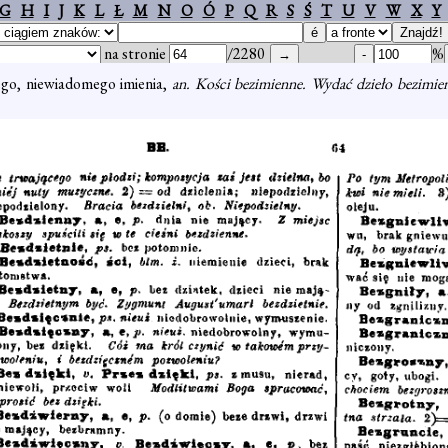
G
H
I
J
K
L
Ł
M
N
O
Ó
P
Q
R
S
Ś
T
U
V
W
X
Y
na stronie
/2280
%
ego, niewiadomego imienia,
an. Kości bezimienne. Wydać dzieło bezimie