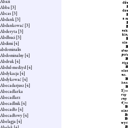
Abazi
Abba
[3]
Abcas
[3]
Abdank
[3]
Abdankować
[3]
Abderyta
[3]
Abdhuci
[3]
Abdimi
[4]
abdominalis
Abdominalny
[4]
Abdruk
[4]
Abdul-medżyd
[4]
Abdykacja
[4]
Abdykować
[4]
Abecadarjusz
[4]
Abecadlarka
Abecadlarz
Abecadlnik
[4]
Abecadło
[4]
Abecadłowy
[4]
Abelagja
[4]
Abelek
[4]