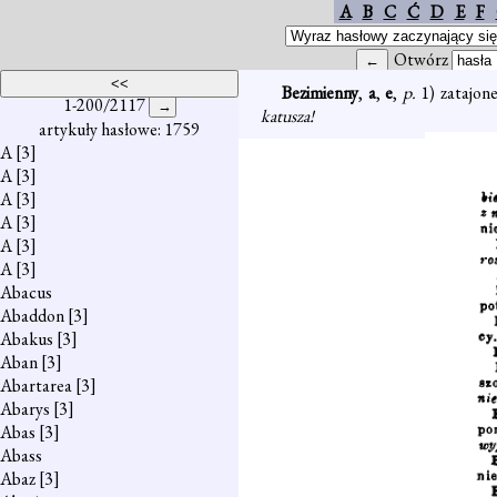
A
B
C
Ć
D
E
F
Otwórz
Bezimienny
,
a
,
e
,
p.
1) zatajon
1-200/2117
katusza!
artykuły hasłowe: 1759
A
[3]
A
[3]
A
[3]
A
[3]
A
[3]
A
[3]
Abacus
Abaddon
[3]
Abakus
[3]
Aban
[3]
Abartarea
[3]
Abarys
[3]
Abas
[3]
Abass
Abaz
[3]