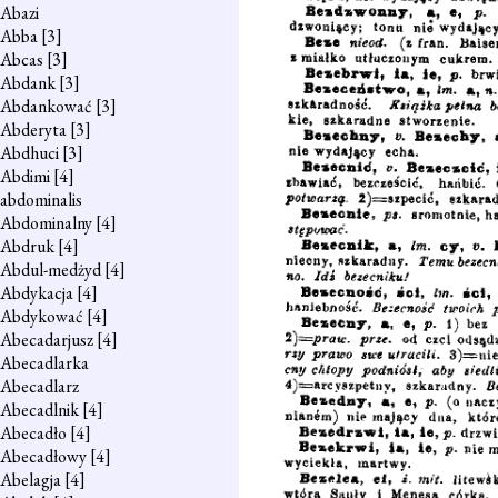
Abazi
Abba
[3]
Abcas
[3]
Abdank
[3]
Abdankować
[3]
Abderyta
[3]
Abdhuci
[3]
Abdimi
[4]
abdominalis
Abdominalny
[4]
Abdruk
[4]
Abdul-medżyd
[4]
Abdykacja
[4]
Abdykować
[4]
Abecadarjusz
[4]
Abecadlarka
Abecadlarz
Abecadlnik
[4]
Abecadło
[4]
Abecadłowy
[4]
Abelagja
[4]