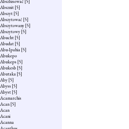
Abszlusować
[5]
Absznit
[5]
Abszyt
[5]
Abszytować
[5]
Abszytowany
[5]
Abszytowy
[5]
Abucht
[5]
Abudat
[5]
Abu-Ipahia
[5]
Abukepo
Abukeps
[5]
Abukesb
[5]
Abutaka
[5]
Aby
[5]
Abyss
[5]
Abyst
[5]
Acamarchis
Acan
[5]
Acan
Acani
Acanna
Acanthus