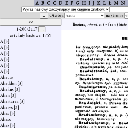
A
B
C
Ć
D
E
F
G
H
I
J
K
L
Ł
M
N
Otwórz
na stronie
Beziers
,
nieod. n.
( z fran.) biał
1-200/2117
artykuły hasłowe: 1759
A
[3]
A
[3]
A
[3]
A
[3]
A
[3]
A
[3]
Abacus
Abaddon
[3]
Abakus
[3]
Aban
[3]
Abartarea
[3]
Abarys
[3]
Abas
[3]
Abass
Abaz
[3]