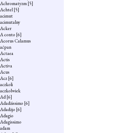
Achromatyzm
[5]
Achtel
[5]
acimut
acimutalny
Acker
A conto
[6]
Acorus Calamus
aćpan
Actaea
Actis
Activa
Acus
Acz
[6]
aczkoli
aczkolwiek
Ad
[6]
Adadżissimo
[6]
Adadżjo
[6]
Adagio
Adagissimo
adam