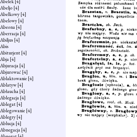
Abelek
[4]
Abeljo
[4]
Abelkowy
[4]
Abelowy
[4]
Abeona
[4]
Aberracja
[4]
Abiljus
[4]
Abis
Abiturjent
[4]
Abja
[4]
Abjuracja
[4]
Abjurować
[4]
Ablaktowanie
[4]
Ablatyw
[4]
Abłaucha
[4]
Ablegacja
[4]
Ablegat
[4]
Ablegowanie
[4]
Ablegry
[4]
Ablucja
[4]
Abnegacja
[4]
Abnegat
[4]