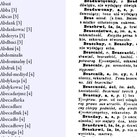
Abazi
Abba
[3]
Abcas
[3]
Abdank
[3]
Abdankować
[3]
Abderyta
[3]
Abdhuci
[3]
Abdimi
[4]
abdominalis
Abdominalny
[4]
Abdruk
[4]
Abdul-medżyd
[4]
Abdykacja
[4]
Abdykować
[4]
Abecadarjusz
[4]
Abecadlarka
Abecadlarz
Abecadlnik
[4]
Abecadło
[4]
Abecadłowy
[4]
Abelagja
[4]