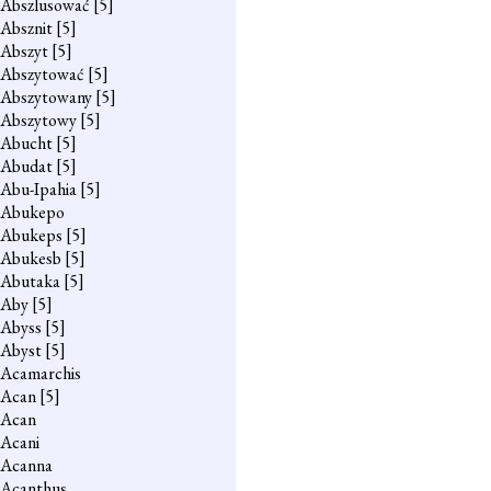
Abszlusować
[5]
Absznit
[5]
Abszyt
[5]
Abszytować
[5]
Abszytowany
[5]
Abszytowy
[5]
Abucht
[5]
Abudat
[5]
Abu-Ipahia
[5]
Abukepo
Abukeps
[5]
Abukesb
[5]
Abutaka
[5]
Aby
[5]
Abyss
[5]
Abyst
[5]
Acamarchis
Acan
[5]
Acan
Acani
Acanna
Acanthus