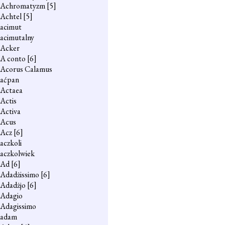
Achromatyzm
[5]
Achtel
[5]
acimut
acimutalny
Acker
A conto
[6]
Acorus Calamus
aćpan
Actaea
Actis
Activa
Acus
Acz
[6]
aczkoli
aczkolwiek
Ad
[6]
Adadżissimo
[6]
Adadżjo
[6]
Adagio
Adagissimo
adam