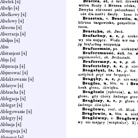
Abelek
[4]
Abeljo
[4]
Abelkowy
[4]
Abelowy
[4]
Abeona
[4]
Aberracja
[4]
Abiljus
[4]
Abis
Abiturjent
[4]
Abja
[4]
Abjuracja
[4]
Abjurować
[4]
Ablaktowanie
[4]
Ablatyw
[4]
Abłaucha
[4]
Ablegacja
[4]
Ablegat
[4]
Ablegowanie
[4]
Ablegry
[4]
Ablucja
[4]
Abnegacja
[4]
Abnegat
[4]