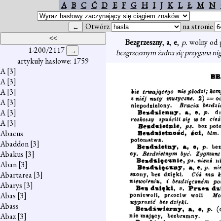
A
B
C
Ć
D
E
F
G
H
I
J
K
L
Ł
M
N
Otwórz
na stronie
Bezgrzeszny
,
a
,
e
,
p.
wolny od 
1-200/2117
bezgrzesznym żadna się przygana ni
artykuły hasłowe: 1759
A
[3]
A
[3]
A
[3]
A
[3]
A
[3]
A
[3]
Abacus
Abaddon
[3]
Abakus
[3]
Aban
[3]
Abartarea
[3]
Abarys
[3]
Abas
[3]
Abass
Abaz
[3]