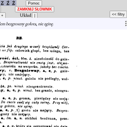
Z
Ź
Ż
Układ
em bezgroszny gołota
,
nie zginę
.