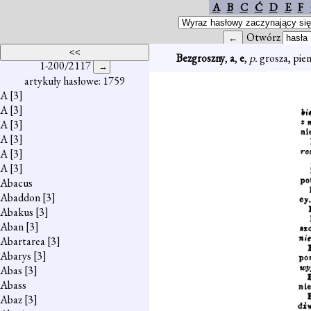
A
B
C
Ć
D
E
F
Otwórz
Bezgroszny
,
a
,
e
,
p.
grosza, pien
1-200/2117
artykuły hasłowe: 1759
A
[3]
A
[3]
A
[3]
A
[3]
A
[3]
A
[3]
Abacus
Abaddon
[3]
Abakus
[3]
Aban
[3]
Abartarea
[3]
Abarys
[3]
Abas
[3]
Abass
Abaz
[3]