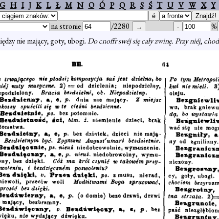
G
H
I
J
K
L
Ł
M
N
O
Ó
P
Q
R
S
Ś
T
U
V
W
X
Y
na stronie
/2280
%
iędzy nie mający, goty, ubogi.
Do cnoffr swéj się cały zwinę. Przy niéj
,
chod