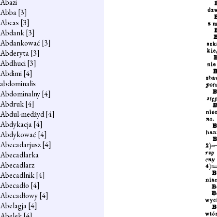
Abazi
Abba
[3]
Abcas
[3]
Abdank
[3]
Abdankować
[3]
Abderyta
[3]
Abdhuci
[3]
Abdimi
[4]
abdominalis
Abdominalny
[4]
Abdruk
[4]
Abdul-medżyd
[4]
Abdykacja
[4]
Abdykować
[4]
Abecadarjusz
[4]
Abecadlarka
Abecadlarz
Abecadlnik
[4]
Abecadło
[4]
Abecadłowy
[4]
Abelagja
[4]
Abelek
[4]