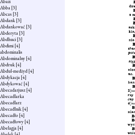
Abazi
Abba
[3]
Abcas
[3]
Abdank
[3]
Abdankować
[3]
Abderyta
[3]
Abdhuci
[3]
Abdimi
[4]
abdominalis
Abdominalny
[4]
Abdruk
[4]
Abdul-medżyd
[4]
Abdykacja
[4]
Abdykować
[4]
Abecadarjusz
[4]
Abecadlarka
Abecadlarz
Abecadlnik
[4]
Abecadło
[4]
Abecadłowy
[4]
Abelagja
[4]
Abelek
[4]