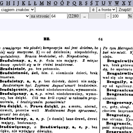
G
H
I
J
K
L
Ł
M
N
O
Ó
P
Q
R
S
Ś
T
U
V
W
X
Y
na stronie
/2280
%