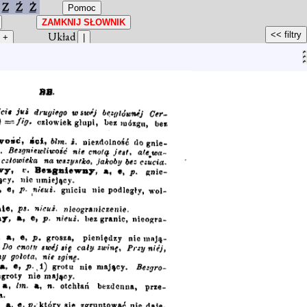
Z
Ź
Ż
Układ