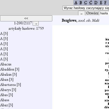
A
B
C
Ć
D
E
F
Otwórz
Bezgłowe
,
zool. ob. Małż
1-200/2117
artykuły hasłowe: 1759
A
[3]
A
[3]
A
[3]
A
[3]
A
[3]
A
[3]
Abacus
Abaddon
[3]
Abakus
[3]
Aban
[3]
Abartarea
[3]
Abarys
[3]
Abas
[3]
Abass
Abaz
[3]