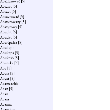
Abszlusować
[5]
Absznit
[5]
Abszyt
[5]
Abszytować
[5]
Abszytowany
[5]
Abszytowy
[5]
Abucht
[5]
Abudat
[5]
Abu-Ipahia
[5]
Abukepo
Abukeps
[5]
Abukesb
[5]
Abutaka
[5]
Aby
[5]
Abyss
[5]
Abyst
[5]
Acamarchis
Acan
[5]
Acan
Acani
Acanna
Acanthus