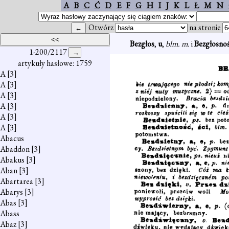
A
B
C
Ć
D
E
F
G
H
I
J
K
L
Ł
M
N
Otwórz
na stronie
Bezgłos
,
u
,
blm. m.
i
Bezgłosno
1-200/2117
artykuły hasłowe: 1759
A
[3]
A
[3]
A
[3]
A
[3]
A
[3]
A
[3]
Abacus
Abaddon
[3]
Abakus
[3]
Aban
[3]
Abartarea
[3]
Abarys
[3]
Abas
[3]
Abass
Abaz
[3]