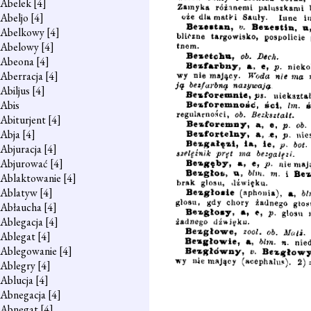
Abelek
[4]
Abeljo
[4]
Abelkowy
[4]
Abelowy
[4]
Abeona
[4]
Aberracja
[4]
Abiljus
[4]
Abis
Abiturjent
[4]
Abja
[4]
Abjuracja
[4]
Abjurować
[4]
Ablaktowanie
[4]
Ablatyw
[4]
Abłaucha
[4]
Ablegacja
[4]
Ablegat
[4]
Ablegowanie
[4]
Ablegry
[4]
Ablucja
[4]
Abnegacja
[4]
Abnegat
[4]