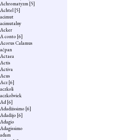
Achromatyzm
[5]
Achtel
[5]
acimut
acimutalny
Acker
A conto
[6]
Acorus Calamus
aćpan
Actaea
Actis
Activa
Acus
Acz
[6]
aczkoli
aczkolwiek
Ad
[6]
Adadżissimo
[6]
Adadżjo
[6]
Adagio
Adagissimo
adam