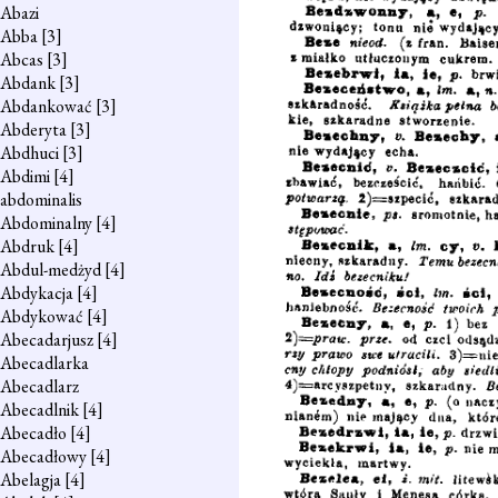
Abazi
Abba
[3]
Abcas
[3]
Abdank
[3]
Abdankować
[3]
Abderyta
[3]
Abdhuci
[3]
Abdimi
[4]
abdominalis
Abdominalny
[4]
Abdruk
[4]
Abdul-medżyd
[4]
Abdykacja
[4]
Abdykować
[4]
Abecadarjusz
[4]
Abecadlarka
Abecadlarz
Abecadlnik
[4]
Abecadło
[4]
Abecadłowy
[4]
Abelagja
[4]