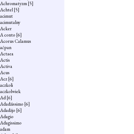
Achromatyzm
[5]
Achtel
[5]
acimut
acimutalny
Acker
A conto
[6]
Acorus Calamus
aćpan
Actaea
Actis
Activa
Acus
Acz
[6]
aczkoli
aczkolwiek
Ad
[6]
Adadżissimo
[6]
Adadżjo
[6]
Adagio
Adagissimo
adam