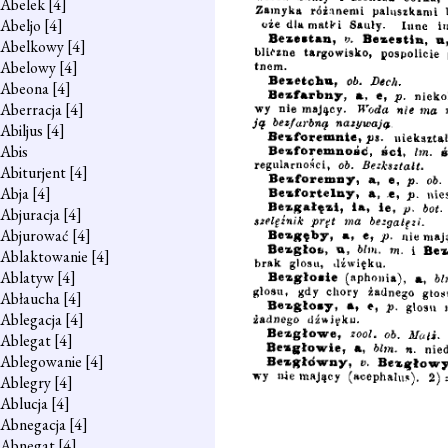
Abelek
[4]
Abeljo
[4]
Abelkowy
[4]
Abelowy
[4]
Abeona
[4]
Aberracja
[4]
Abiljus
[4]
Abis
Abiturjent
[4]
Abja
[4]
Abjuracja
[4]
Abjurować
[4]
Ablaktowanie
[4]
Ablatyw
[4]
Abłaucha
[4]
Ablegacja
[4]
Ablegat
[4]
Ablegowanie
[4]
Ablegry
[4]
Ablucja
[4]
Abnegacja
[4]
Abnegat
[4]