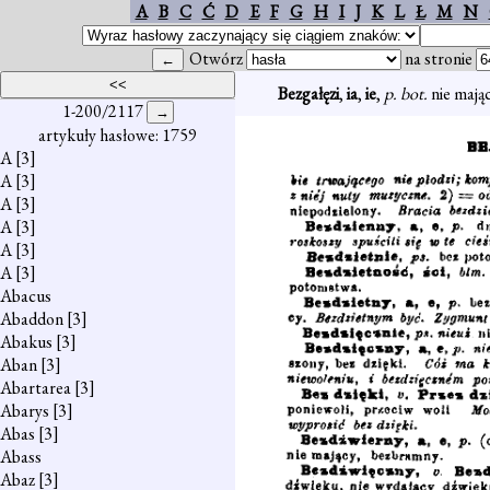
A
B
C
Ć
D
E
F
G
H
I
J
K
L
Ł
M
N
Otwórz
na stronie
Bezgałęzi
,
ia
,
ie
,
p. bot.
nie mając
1-200/2117
artykuły hasłowe: 1759
A
[3]
A
[3]
A
[3]
A
[3]
A
[3]
A
[3]
Abacus
Abaddon
[3]
Abakus
[3]
Aban
[3]
Abartarea
[3]
Abarys
[3]
Abas
[3]
Abass
Abaz
[3]