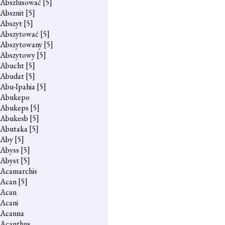
Abszlusować
[5]
Absznit
[5]
Abszyt
[5]
Abszytować
[5]
Abszytowany
[5]
Abszytowy
[5]
Abucht
[5]
Abudat
[5]
Abu-Ipahia
[5]
Abukepo
Abukeps
[5]
Abukesb
[5]
Abutaka
[5]
Aby
[5]
Abyss
[5]
Abyst
[5]
Acamarchis
Acan
[5]
Acan
Acani
Acanna
Acanthus