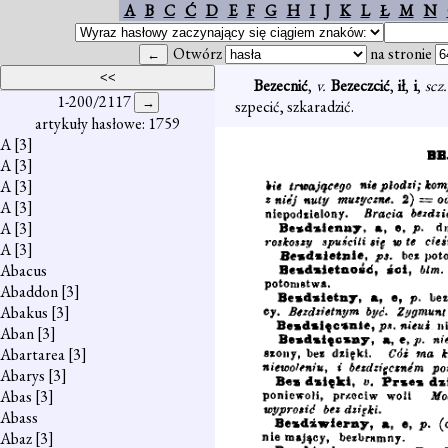
A
B
C
Ć
D
E
F
G
H
I
J
K
L
Ł
M
N
Otwórz
na stronie
Bezecnić
,
v.
Bezeczcić
,
ił
,
i
,
scz
1-200/2117
szpecić, szkaradzić.
artykuły hasłowe: 1759
A
[3]
A
[3]
A
[3]
A
[3]
A
[3]
A
[3]
Abacus
Abaddon
[3]
Abakus
[3]
Aban
[3]
Abartarea
[3]
Abarys
[3]
Abas
[3]
Abass
Abaz
[3]