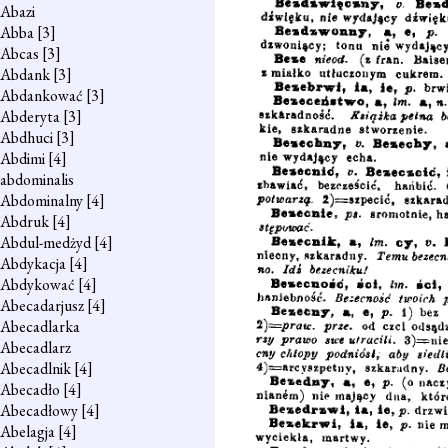
Abazi
Abba
[3]
Abcas
[3]
Abdank
[3]
Abdankować
[3]
Abderyta
[3]
Abdhuci
[3]
Abdimi
[4]
abdominalis
Abdominalny
[4]
Abdruk
[4]
Abdul-medżyd
[4]
Abdykacja
[4]
Abdykować
[4]
Abecadarjusz
[4]
Abecadlarka
Abecadlarz
Abecadlnik
[4]
Abecadło
[4]
Abecadłowy
[4]
Abelagja
[4]