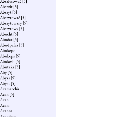
Abszlusować
[5]
Absznit
[5]
Abszyt
[5]
Abszytować
[5]
Abszytowany
[5]
Abszytowy
[5]
Abucht
[5]
Abudat
[5]
Abu-Ipahia
[5]
Abukepo
Abukeps
[5]
Abukesb
[5]
Abutaka
[5]
Aby
[5]
Abyss
[5]
Abyst
[5]
Acamarchis
Acan
[5]
Acan
Acani
Acanna
Acanthus