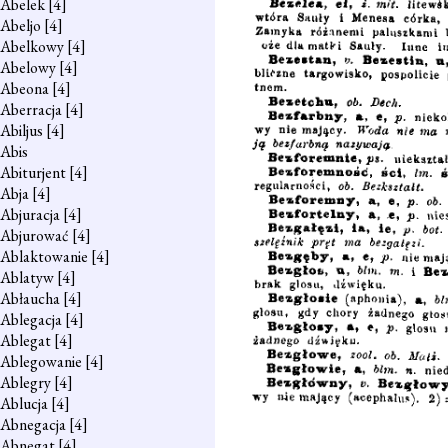
Abelek
[4]
Abeljo
[4]
Abelkowy
[4]
Abelowy
[4]
Abeona
[4]
Aberracja
[4]
Abiljus
[4]
Abis
Abiturjent
[4]
Abja
[4]
Abjuracja
[4]
Abjurować
[4]
Ablaktowanie
[4]
Ablatyw
[4]
Abłaucha
[4]
Ablegacja
[4]
Ablegat
[4]
Ablegowanie
[4]
Ablegry
[4]
Ablucja
[4]
Abnegacja
[4]
Abnegat
[4]