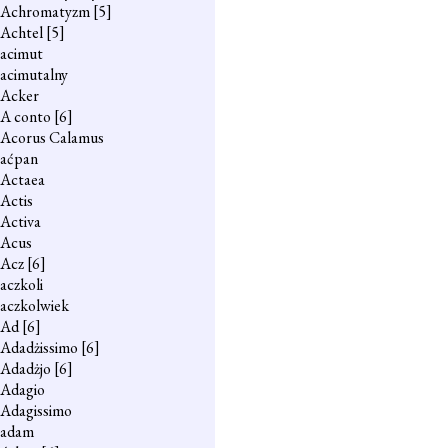
Achromatyzm
[5]
Achtel
[5]
acimut
acimutalny
Acker
A conto
[6]
Acorus Calamus
aćpan
Actaea
Actis
Activa
Acus
Acz
[6]
aczkoli
aczkolwiek
Ad
[6]
Adadżissimo
[6]
Adadżjo
[6]
Adagio
Adagissimo
adam