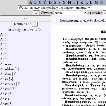
A
B
C
Ć
D
E
F
G
H
I
J
K
L
Ł
M
N
Otwórz
na stronie
Bezdźwierny
,
a
,
e
,
p.
(o domie) 
1-200/2117
artykuły hasłowe: 1759
A
[3]
A
[3]
A
[3]
A
[3]
A
[3]
A
[3]
Abacus
Abaddon
[3]
Abakus
[3]
Aban
[3]
Abartarea
[3]
Abarys
[3]
Abas
[3]
Abass
Abaz
[3]