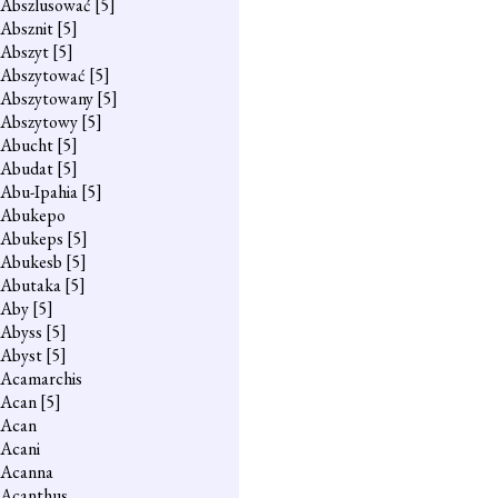
Abszlusować
[5]
Absznit
[5]
Abszyt
[5]
Abszytować
[5]
Abszytowany
[5]
Abszytowy
[5]
Abucht
[5]
Abudat
[5]
Abu-Ipahia
[5]
Abukepo
Abukeps
[5]
Abukesb
[5]
Abutaka
[5]
Aby
[5]
Abyss
[5]
Abyst
[5]
Acamarchis
Acan
[5]
Acan
Acani
Acanna
Acanthus