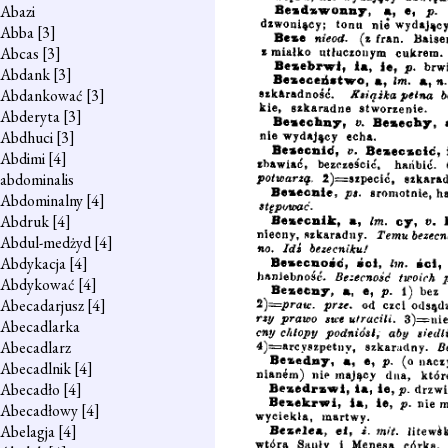
Abazi
Abba
[3]
Abcas
[3]
Abdank
[3]
Abdankować
[3]
Abderyta
[3]
Abdhuci
[3]
Abdimi
[4]
abdominalis
Abdominalny
[4]
Abdruk
[4]
Abdul-medżyd
[4]
Abdykacja
[4]
Abdykować
[4]
Abecadarjusz
[4]
Abecadlarka
Abecadlarz
Abecadlnik
[4]
Abecadło
[4]
Abecadłowy
[4]
Abelagja
[4]