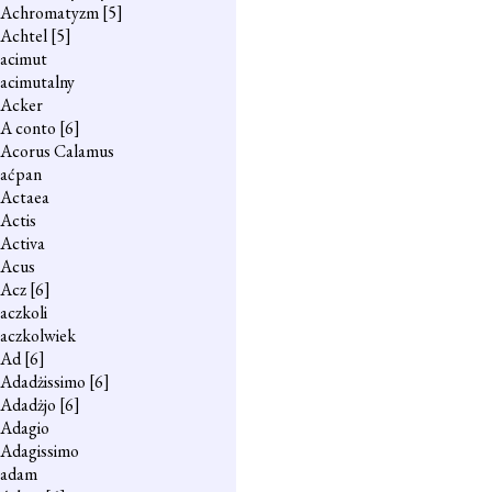
Achromatyzm
[5]
Achtel
[5]
acimut
acimutalny
Acker
A conto
[6]
Acorus Calamus
aćpan
Actaea
Actis
Activa
Acus
Acz
[6]
aczkoli
aczkolwiek
Ad
[6]
Adadżissimo
[6]
Adadżjo
[6]
Adagio
Adagissimo
adam