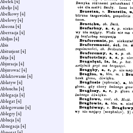
Abelek
[4]
Abeljo
[4]
Abelkowy
[4]
Abelowy
[4]
Abeona
[4]
Aberracja
[4]
Abiljus
[4]
Abis
Abiturjent
[4]
Abja
[4]
Abjuracja
[4]
Abjurować
[4]
Ablaktowanie
[4]
Ablatyw
[4]
Abłaucha
[4]
Ablegacja
[4]
Ablegat
[4]
Ablegowanie
[4]
Ablegry
[4]
Ablucja
[4]
Abnegacja
[4]
Abnegat
[4]