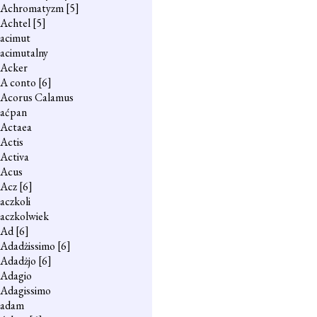
Achromatyzm
[5]
Achtel
[5]
acimut
acimutalny
Acker
A conto
[6]
Acorus Calamus
aćpan
Actaea
Actis
Activa
Acus
Acz
[6]
aczkoli
aczkolwiek
Ad
[6]
Adadżissimo
[6]
Adadżjo
[6]
Adagio
Adagissimo
adam