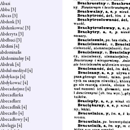
Abazi
Abba
[3]
Abcas
[3]
Abdank
[3]
Abdankować
[3]
Abderyta
[3]
Abdhuci
[3]
Abdimi
[4]
abdominalis
Abdominalny
[4]
Abdruk
[4]
Abdul-medżyd
[4]
Abdykacja
[4]
Abdykować
[4]
Abecadarjusz
[4]
Abecadlarka
Abecadlarz
Abecadlnik
[4]
Abecadło
[4]
Abecadłowy
[4]
Abelagja
[4]