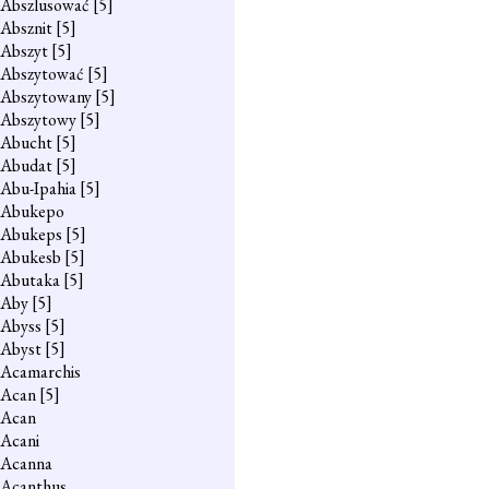
Abszlusować
[5]
Absznit
[5]
Abszyt
[5]
Abszytować
[5]
Abszytowany
[5]
Abszytowy
[5]
Abucht
[5]
Abudat
[5]
Abu-Ipahia
[5]
Abukepo
Abukeps
[5]
Abukesb
[5]
Abutaka
[5]
Aby
[5]
Abyss
[5]
Abyst
[5]
Acamarchis
Acan
[5]
Acan
Acani
Acanna
Acanthus