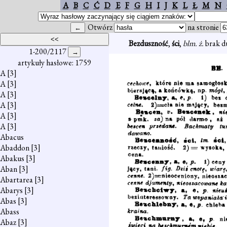
A
B
C
Ć
D
E
F
G
H
I
J
K
L
Ł
M
N
Otwórz
na stronie
Bezduszność
,
ści
,
blm. ż.
brak du
1-200/2117
artykuły hasłowe: 1759
A
[3]
A
[3]
A
[3]
A
[3]
A
[3]
A
[3]
Abacus
Abaddon
[3]
Abakus
[3]
Aban
[3]
Abartarea
[3]
Abarys
[3]
Abas
[3]
Abass
Abaz
[3]