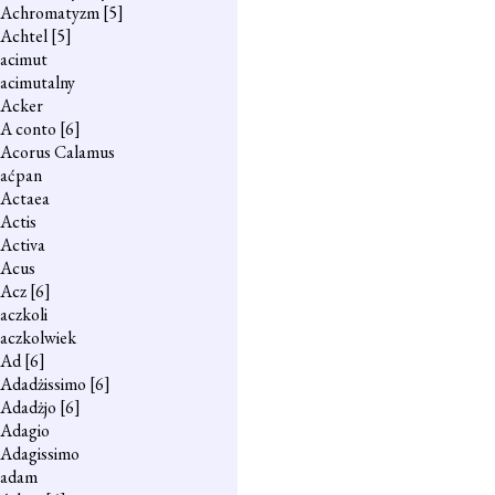
Achromatyzm
[5]
Achtel
[5]
acimut
acimutalny
Acker
A conto
[6]
Acorus Calamus
aćpan
Actaea
Actis
Activa
Acus
Acz
[6]
aczkoli
aczkolwiek
Ad
[6]
Adadżissimo
[6]
Adadżjo
[6]
Adagio
Adagissimo
adam