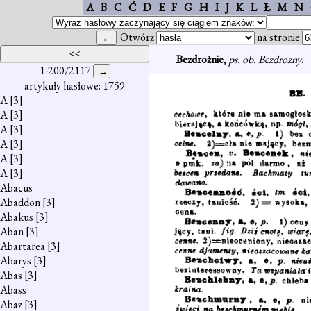
A
B
C
Ć
D
E
F
G
H
I
J
K
L
Ł
M
N
Otwórz
na stronie
Bezdrożnie
,
ps. ob. Bezdrozny
.
1-200/2117
artykuły hasłowe: 1759
A
[3]
A
[3]
A
[3]
A
[3]
A
[3]
A
[3]
Abacus
Abaddon
[3]
Abakus
[3]
Aban
[3]
Abartarea
[3]
Abarys
[3]
Abas
[3]
Abass
Abaz
[3]