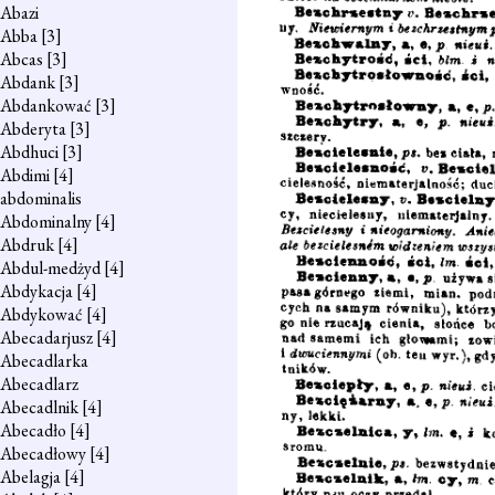
Abazi
Abba
[3]
Abcas
[3]
Abdank
[3]
Abdankować
[3]
Abderyta
[3]
Abdhuci
[3]
Abdimi
[4]
abdominalis
Abdominalny
[4]
Abdruk
[4]
Abdul-medżyd
[4]
Abdykacja
[4]
Abdykować
[4]
Abecadarjusz
[4]
Abecadlarka
Abecadlarz
Abecadlnik
[4]
Abecadło
[4]
Abecadłowy
[4]
Abelagja
[4]