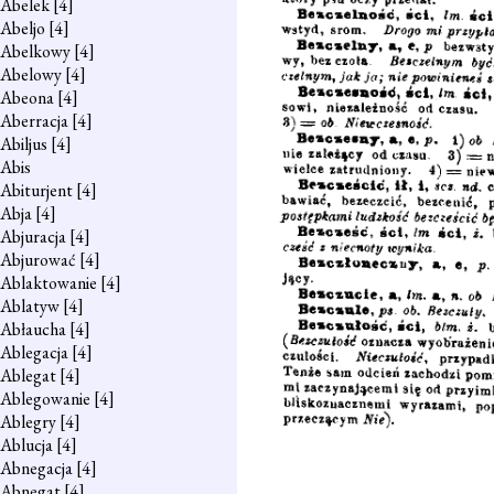
Abelek
[4]
Abeljo
[4]
Abelkowy
[4]
Abelowy
[4]
Abeona
[4]
Aberracja
[4]
Abiljus
[4]
Abis
Abiturjent
[4]
Abja
[4]
Abjuracja
[4]
Abjurować
[4]
Ablaktowanie
[4]
Ablatyw
[4]
Abłaucha
[4]
Ablegacja
[4]
Ablegat
[4]
Ablegowanie
[4]
Ablegry
[4]
Ablucja
[4]
Abnegacja
[4]
Abnegat
[4]