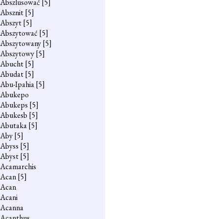
Abszlusować
[5]
Absznit
[5]
Abszyt
[5]
Abszytować
[5]
Abszytowany
[5]
Abszytowy
[5]
Abucht
[5]
Abudat
[5]
Abu-Ipahia
[5]
Abukepo
Abukeps
[5]
Abukesb
[5]
Abutaka
[5]
Aby
[5]
Abyss
[5]
Abyst
[5]
Acamarchis
Acan
[5]
Acan
Acani
Acanna
Acanthus