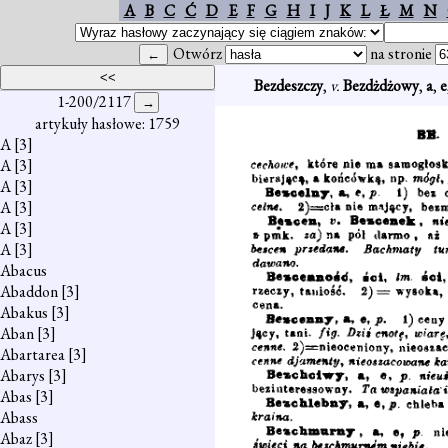
A
B
C
Ć
D
E
F
G
H
I
J
K
L
Ł
M
N
Otwórz
na stronie
Bezdeszczy
,
v.
Bezdżdżowy
,
a
,
e
1-200/2117
artykuły hasłowe: 1759
A
[3]
A
[3]
A
[3]
A
[3]
A
[3]
A
[3]
Abacus
Abaddon
[3]
Abakus
[3]
Aban
[3]
Abartarea
[3]
Abarys
[3]
Abas
[3]
Abass
Abaz
[3]