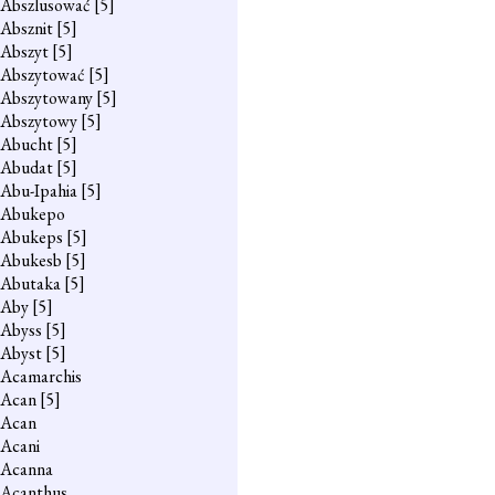
Abszlusować
[5]
Absznit
[5]
Abszyt
[5]
Abszytować
[5]
Abszytowany
[5]
Abszytowy
[5]
Abucht
[5]
Abudat
[5]
Abu-Ipahia
[5]
Abukepo
Abukeps
[5]
Abukesb
[5]
Abutaka
[5]
Aby
[5]
Abyss
[5]
Abyst
[5]
Acamarchis
Acan
[5]
Acan
Acani
Acanna
Acanthus