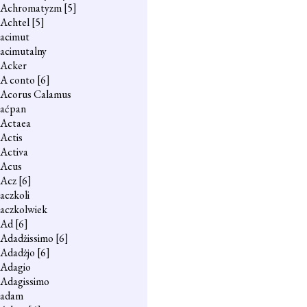
Achromatyzm
[5]
Achtel
[5]
acimut
acimutalny
Acker
A conto
[6]
Acorus Calamus
aćpan
Actaea
Actis
Activa
Acus
Acz
[6]
aczkoli
aczkolwiek
Ad
[6]
Adadżissimo
[6]
Adadżjo
[6]
Adagio
Adagissimo
adam