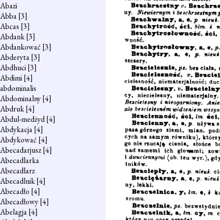
Abazi
Abba
[3]
Abcas
[3]
Abdank
[3]
Abdankować
[3]
Abderyta
[3]
Abdhuci
[3]
Abdimi
[4]
abdominalis
Abdominalny
[4]
Abdruk
[4]
Abdul-medżyd
[4]
Abdykacja
[4]
Abdykować
[4]
Abecadarjusz
[4]
Abecadlarka
Abecadlarz
Abecadlnik
[4]
Abecadło
[4]
Abecadłowy
[4]
Abelagja
[4]