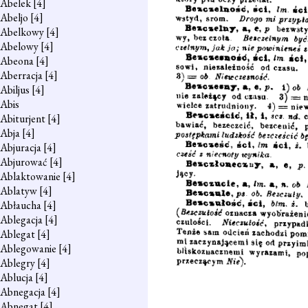
Abelek
[4]
Abeljo
[4]
Abelkowy
[4]
Abelowy
[4]
Abeona
[4]
Aberracja
[4]
Abiljus
[4]
Abis
Abiturjent
[4]
Abja
[4]
Abjuracja
[4]
Abjurować
[4]
Ablaktowanie
[4]
Ablatyw
[4]
Abłaucha
[4]
Ablegacja
[4]
Ablegat
[4]
Ablegowanie
[4]
Ablegry
[4]
Ablucja
[4]
Abnegacja
[4]
Abnegat
[4]