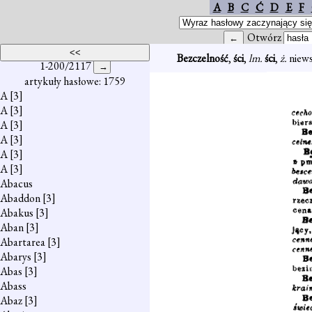
A
B
C
Ć
D
E
F
Otwórz
Bezczelność
,
ści
,
lm.
ści
,
ż.
niews
1-200/2117
artykuły hasłowe: 1759
A
[3]
A
[3]
A
[3]
A
[3]
A
[3]
A
[3]
Abacus
Abaddon
[3]
Abakus
[3]
Aban
[3]
Abartarea
[3]
Abarys
[3]
Abas
[3]
Abass
Abaz
[3]