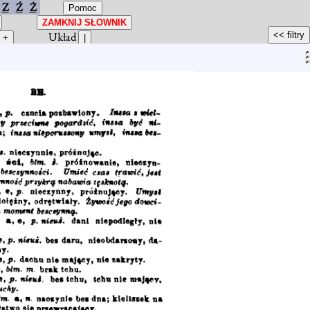
Z
Ź
Ż
Układ