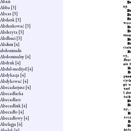
Abazi
Abba
[3]
Abcas
[3]
Abdank
[3]
Abdankować
[3]
Abderyta
[3]
Abdhuci
[3]
Abdimi
[4]
abdominalis
Abdominalny
[4]
Abdruk
[4]
Abdul-medżyd
[4]
Abdykacja
[4]
Abdykować
[4]
Abecadarjusz
[4]
Abecadlarka
Abecadlarz
Abecadlnik
[4]
Abecadło
[4]
Abecadłowy
[4]
Abelagja
[4]
Abelek
[4]