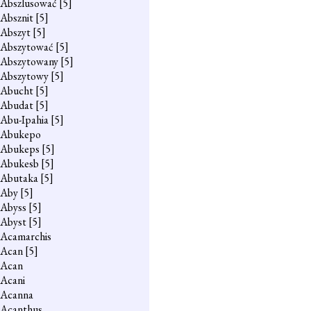
Abszlusować
[5]
Absznit
[5]
Abszyt
[5]
Abszytować
[5]
Abszytowany
[5]
Abszytowy
[5]
Abucht
[5]
Abudat
[5]
Abu-Ipahia
[5]
Abukepo
Abukeps
[5]
Abukesb
[5]
Abutaka
[5]
Aby
[5]
Abyss
[5]
Abyst
[5]
Acamarchis
Acan
[5]
Acan
Acani
Acanna
Acanthus