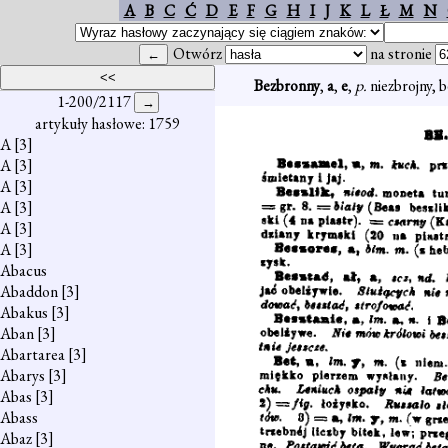
A
B
C
Ć
D
E
F
G
H
I
J
K
L
Ł
M
N
Otwórz
na stronie
Bezbronny
,
a
,
e
,
p.
niezbrojny, b
1-200/2117
artykuły hasłowe: 1759
A
[3]
A
[3]
A
[3]
A
[3]
A
[3]
A
[3]
Abacus
Abaddon
[3]
Abakus
[3]
Aban
[3]
Abartarea
[3]
Abarys
[3]
Abas
[3]
Abass
Abaz
[3]