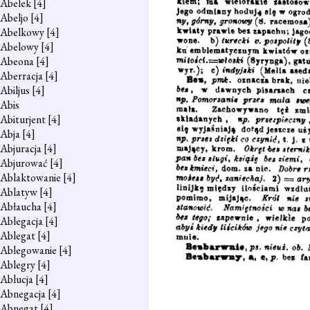
Abelek
[4]
Abeljo
[4]
Abelkowy
[4]
Abelowy
[4]
Abeona
[4]
Aberracja
[4]
Abiljus
[4]
Abis
Abiturjent
[4]
Abja
[4]
Abjuracja
[4]
Abjurować
[4]
Ablaktowanie
[4]
Ablatyw
[4]
Abłaucha
[4]
Ablegacja
[4]
Ablegat
[4]
Ablegowanie
[4]
Ablegry
[4]
Ablucja
[4]
Abnegacja
[4]
Abnegat
[4]