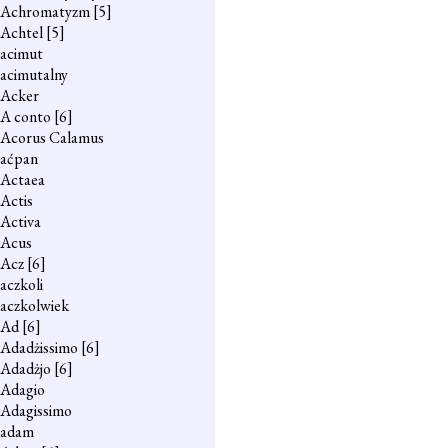
Achromatyzm
[5]
Achtel
[5]
acimut
acimutalny
Acker
A conto
[6]
Acorus Calamus
aćpan
Actaea
Actis
Activa
Acus
Acz
[6]
aczkoli
aczkolwiek
Ad
[6]
Adadżissimo
[6]
Adadżjo
[6]
Adagio
Adagissimo
adam