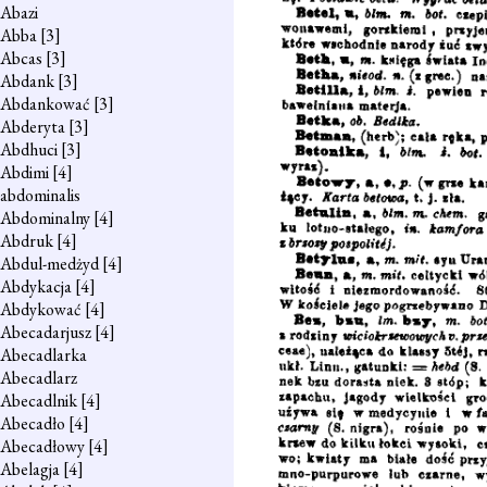
Abazi
Abba
[3]
Abcas
[3]
Abdank
[3]
Abdankować
[3]
Abderyta
[3]
Abdhuci
[3]
Abdimi
[4]
abdominalis
Abdominalny
[4]
Abdruk
[4]
Abdul-medżyd
[4]
Abdykacja
[4]
Abdykować
[4]
Abecadarjusz
[4]
Abecadlarka
Abecadlarz
Abecadlnik
[4]
Abecadło
[4]
Abecadłowy
[4]
Abelagja
[4]