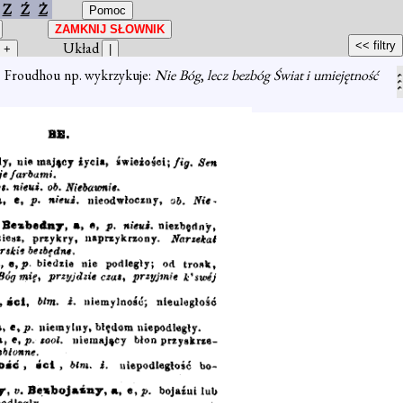
Z
Ź
Ż
Układ
.
Froudhou np. wykrzykuje:
Nie Bóg
,
lecz bezbóg Świat i umiejętność