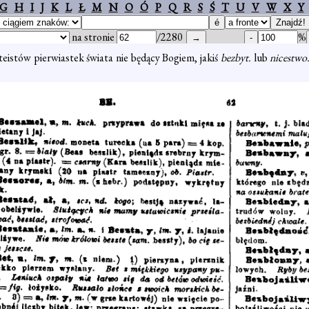
G
H
I
J
K
L
Ł
M
N
O
Ó
P
Q
R
S
Ś
T
U
V
W
X
Y
na stronie
/2280
%
teistów pierwiastek świata nie będący Bogiem, jakiś
bezbyt.
lub
nicestwo