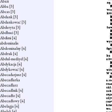
Abazi
Abba
[3]
Abcas
[3]
Abdank
[3]
Abdankować
[3]
Abderyta
[3]
Abdhuci
[3]
Abdimi
[4]
abdominalis
Abdominalny
[4]
Abdruk
[4]
Abdul-medżyd
[4]
Abdykacja
[4]
Abdykować
[4]
Abecadarjusz
[4]
Abecadlarka
Abecadlarz
Abecadlnik
[4]
Abecadło
[4]
Abecadłowy
[4]
Abelagja
[4]
Abelek
[4]