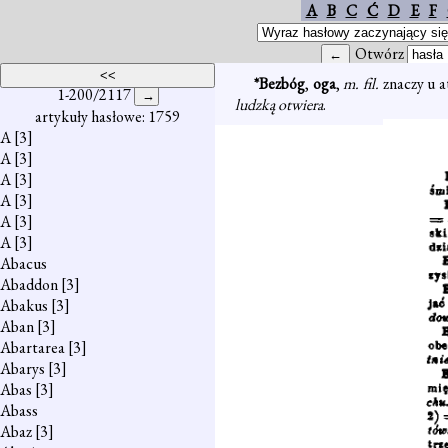
A
B
C
Ć
D
E
F
Otwórz
*Bezbóg
,
oga
,
m. fil.
znaczy u a
1-200/2117
ludzką otwiera
.
artykuły hasłowe: 1759
A
[3]
A
[3]
A
[3]
A
[3]
A
[3]
A
[3]
Abacus
Abaddon
[3]
Abakus
[3]
Aban
[3]
Abartarea
[3]
Abarys
[3]
Abas
[3]
Abass
Abaz
[3]