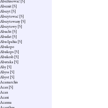
Abszlusować
[5]
Absznit
[5]
Abszyt
[5]
Abszytować
[5]
Abszytowany
[5]
Abszytowy
[5]
Abucht
[5]
Abudat
[5]
Abu-Ipahia
[5]
Abukepo
Abukeps
[5]
Abukesb
[5]
Abutaka
[5]
Aby
[5]
Abyss
[5]
Abyst
[5]
Acamarchis
Acan
[5]
Acan
Acani
Acanna
Acanthus