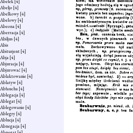
Abelek
[4]
Abeljo
[4]
Abelkowy
[4]
Abelowy
[4]
Abeona
[4]
Aberracja
[4]
Abiljus
[4]
Abis
Abiturjent
[4]
Abja
[4]
Abjuracja
[4]
Abjurować
[4]
Ablaktowanie
[4]
Ablatyw
[4]
Abłaucha
[4]
Ablegacja
[4]
Ablegat
[4]
Ablegowanie
[4]
Ablegry
[4]
Ablucja
[4]
Abnegacja
[4]
Abnegat
[4]