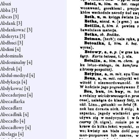
Abazi
Abba
[3]
Abcas
[3]
Abdank
[3]
Abdankować
[3]
Abderyta
[3]
Abdhuci
[3]
Abdimi
[4]
abdominalis
Abdominalny
[4]
Abdruk
[4]
Abdul-medżyd
[4]
Abdykacja
[4]
Abdykować
[4]
Abecadarjusz
[4]
Abecadlarka
Abecadlarz
Abecadlnik
[4]
Abecadło
[4]
Abecadłowy
[4]
Abelagja
[4]