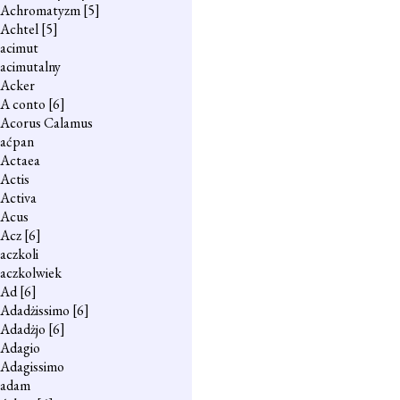
Achromatyzm
[5]
Achtel
[5]
acimut
acimutalny
Acker
A conto
[6]
Acorus Calamus
aćpan
Actaea
Actis
Activa
Acus
Acz
[6]
aczkoli
aczkolwiek
Ad
[6]
Adadżissimo
[6]
Adadżjo
[6]
Adagio
Adagissimo
adam