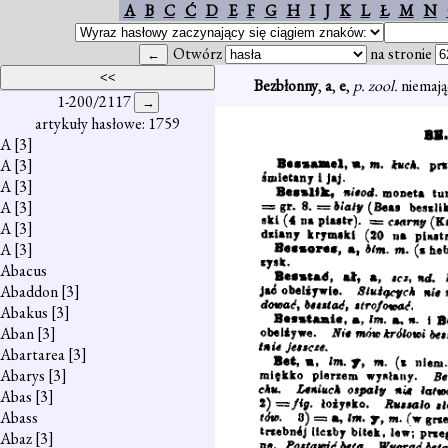
A
B
C
Ć
D
E
F
G
H
I
J
K
L
Ł
M
N
Otwórz
na stronie
Bezbłonny
,
a
,
e
,
p. zool.
niemają
1-200/2117
artykuły hasłowe: 1759
A
[3]
A
[3]
A
[3]
A
[3]
A
[3]
A
[3]
Abacus
Abaddon
[3]
Abakus
[3]
Aban
[3]
Abartarea
[3]
Abarys
[3]
Abas
[3]
Abass
Abaz
[3]