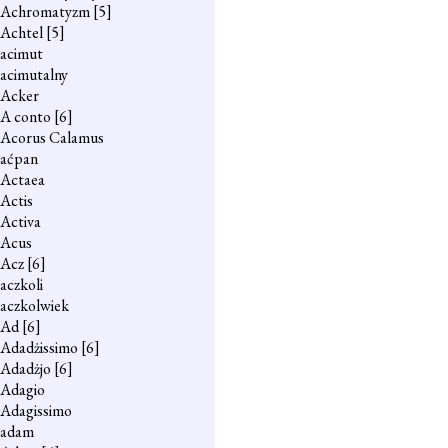
Achromatyzm
[5]
Achtel
[5]
acimut
acimutalny
Acker
A conto
[6]
Acorus Calamus
aćpan
Actaea
Actis
Activa
Acus
Acz
[6]
aczkoli
aczkolwiek
Ad
[6]
Adadżissimo
[6]
Adadżjo
[6]
Adagio
Adagissimo
adam