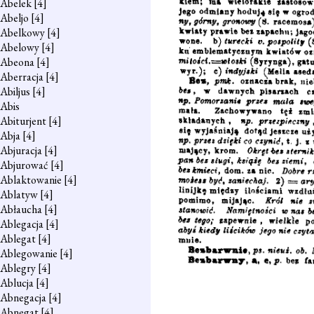
Abelek
[4]
Abeljo
[4]
Abelkowy
[4]
Abelowy
[4]
Abeona
[4]
Aberracja
[4]
Abiljus
[4]
Abis
Abiturjent
[4]
Abja
[4]
Abjuracja
[4]
Abjurować
[4]
Ablaktowanie
[4]
Ablatyw
[4]
Abłaucha
[4]
Ablegacja
[4]
Ablegat
[4]
Ablegowanie
[4]
Ablegry
[4]
Ablucja
[4]
Abnegacja
[4]
Abnegat
[4]