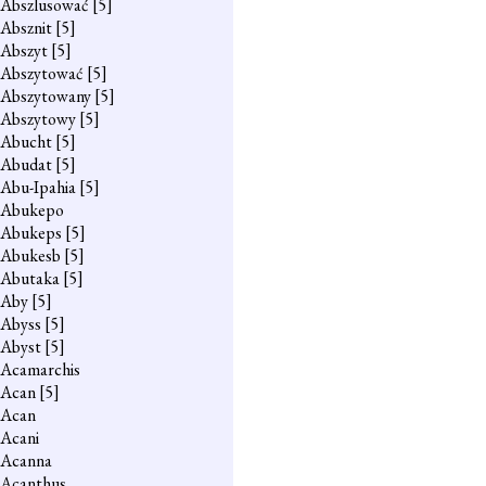
Abszlusować
[5]
Absznit
[5]
Abszyt
[5]
Abszytować
[5]
Abszytowany
[5]
Abszytowy
[5]
Abucht
[5]
Abudat
[5]
Abu-Ipahia
[5]
Abukepo
Abukeps
[5]
Abukesb
[5]
Abutaka
[5]
Aby
[5]
Abyss
[5]
Abyst
[5]
Acamarchis
Acan
[5]
Acan
Acani
Acanna
Acanthus