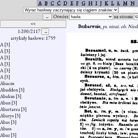
A
B
C
Ć
D
E
F
G
H
I
J
K
L
Ł
M
N
Otwórz
na stronie
Bezbarwnie
,
ps. nieuż. ob. Nie
1-200/2117
artykuły hasłowe: 1759
A
[3]
A
[3]
A
[3]
A
[3]
A
[3]
A
[3]
Abacus
Abaddon
[3]
Abakus
[3]
Aban
[3]
Abartarea
[3]
Abarys
[3]
Abas
[3]
Abass
Abaz
[3]