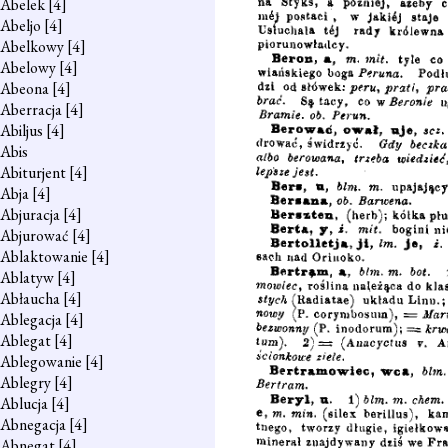
Abelek
[4]
Abeljo
[4]
Abelkowy
[4]
Abelowy
[4]
Abeona
[4]
Aberracja
[4]
Abiljus
[4]
Abis
Abiturjent
[4]
Abja
[4]
Abjuracja
[4]
Abjurować
[4]
Ablaktowanie
[4]
Ablatyw
[4]
Abłaucha
[4]
Ablegacja
[4]
Ablegat
[4]
Ablegowanie
[4]
Ablegry
[4]
Ablucja
[4]
Abnegacja
[4]
Abnegat
[4]