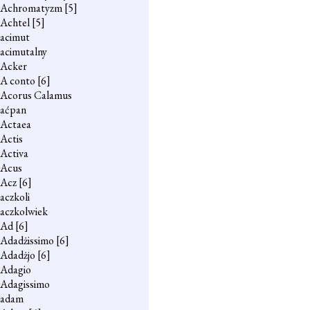
Achromatyzm
[5]
Achtel
[5]
acimut
acimutalny
Acker
A conto
[6]
Acorus Calamus
aćpan
Actaea
Actis
Activa
Acus
Acz
[6]
aczkoli
aczkolwiek
Ad
[6]
Adadżissimo
[6]
Adadżjo
[6]
Adagio
Adagissimo
adam