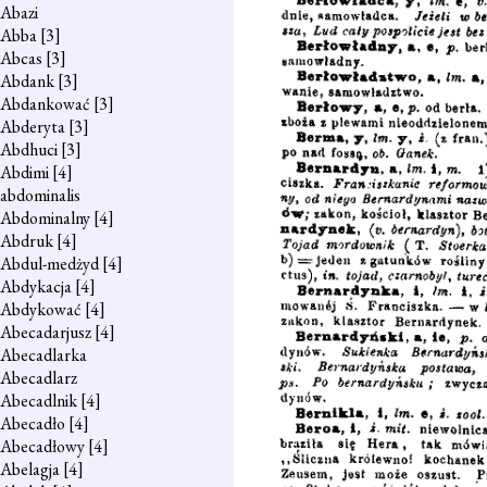
Abazi
Abba
[3]
Abcas
[3]
Abdank
[3]
Abdankować
[3]
Abderyta
[3]
Abdhuci
[3]
Abdimi
[4]
abdominalis
Abdominalny
[4]
Abdruk
[4]
Abdul-medżyd
[4]
Abdykacja
[4]
Abdykować
[4]
Abecadarjusz
[4]
Abecadlarka
Abecadlarz
Abecadlnik
[4]
Abecadło
[4]
Abecadłowy
[4]
Abelagja
[4]