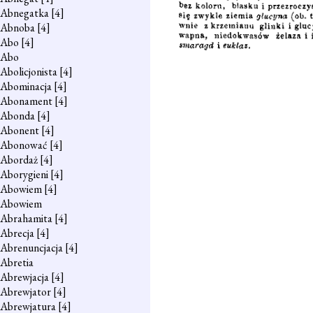
Abnegatka
[4]
Abnoba
[4]
Abo
[4]
Abo
Abolicjonista
[4]
Abominacja
[4]
Abonament
[4]
Abonda
[4]
Abonent
[4]
Abonować
[4]
Abordaż
[4]
Aborygieni
[4]
Abowiem
[4]
Abowiem
Abrahamita
[4]
Abrecja
[4]
Abrenuncjacja
[4]
Abretia
Abrewjacja
[4]
Abrewjator
[4]
Abrewjatura
[4]