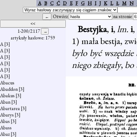
A
B
C
Ć
D
E
F
G
H
I
J
K
L
Ł
M
N
Otwórz
na stronie
Bestyjka
,
i
,
lm.
i
,
1-200/2117
artykuły hasłowe: 1759
1) mała bestja, zw
A
[3]
było być wszędzie 
A
[3]
A
[3]
niego zbiegały
,
bo 
A
[3]
A
[3]
A
[3]
Abacus
Abaddon
[3]
Abakus
[3]
Aban
[3]
Abartarea
[3]
Abarys
[3]
Abas
[3]
Abass
Abaz
[3]