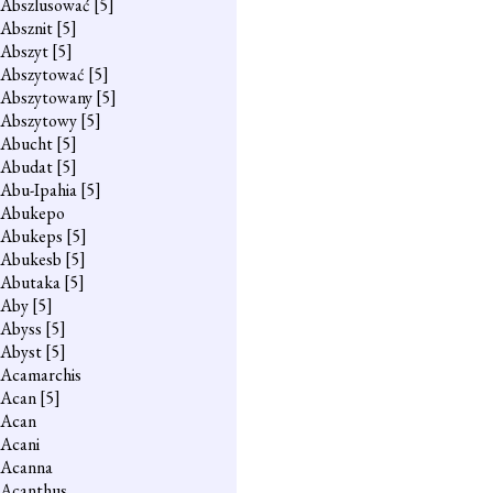
Abszlusować
[5]
Absznit
[5]
Abszyt
[5]
Abszytować
[5]
Abszytowany
[5]
Abszytowy
[5]
Abucht
[5]
Abudat
[5]
Abu-Ipahia
[5]
Abukepo
Abukeps
[5]
Abukesb
[5]
Abutaka
[5]
Aby
[5]
Abyss
[5]
Abyst
[5]
Acamarchis
Acan
[5]
Acan
Acani
Acanna
Acanthus