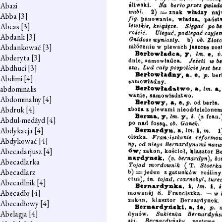
Abazi
Abba
[3]
Abcas
[3]
Abdank
[3]
Abdankować
[3]
Abderyta
[3]
Abdhuci
[3]
Abdimi
[4]
abdominalis
Abdominalny
[4]
Abdruk
[4]
Abdul-medżyd
[4]
Abdykacja
[4]
Abdykować
[4]
Abecadarjusz
[4]
Abecadlarka
Abecadlarz
Abecadlnik
[4]
Abecadło
[4]
Abecadłowy
[4]
Abelagja
[4]