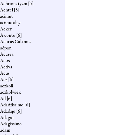
Achromatyzm
[5]
Achtel
[5]
acimut
acimutalny
Acker
A conto
[6]
Acorus Calamus
aćpan
Actaea
Actis
Activa
Acus
Acz
[6]
aczkoli
aczkolwiek
Ad
[6]
Adadżissimo
[6]
Adadżjo
[6]
Adagio
Adagissimo
adam