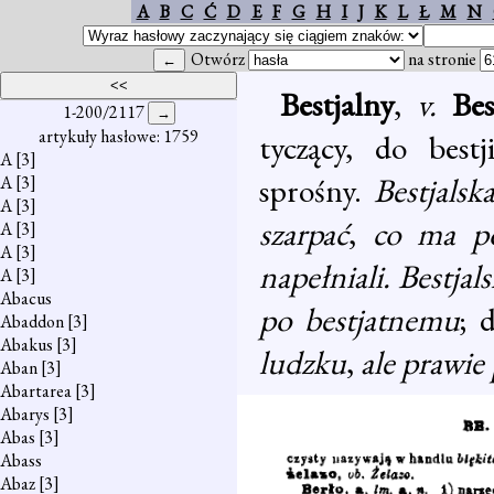
A
B
C
Ć
D
E
F
G
H
I
J
K
L
Ł
M
N
Otwórz
na stronie
Bestjalny
,
v.
Bes
1-200/2117
artykuły hasłowe: 1759
tyczący, do bestj
A
[3]
sprośny.
Bestjalsk
A
[3]
A
[3]
szarpać
,
co ma po
A
[3]
A
[3]
napełniali. Bestjal
A
[3]
Abacus
po bestjatnemu
; 
Abaddon
[3]
Abakus
[3]
ludzku
,
ale prawie
Aban
[3]
Abartarea
[3]
Abarys
[3]
Abas
[3]
Abass
Abaz
[3]