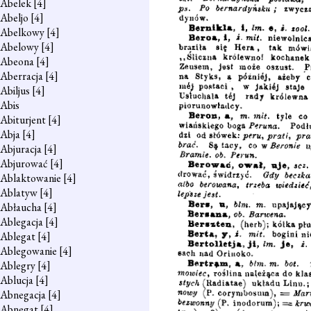
Abelek
[4]
Abeljo
[4]
Abelkowy
[4]
Abelowy
[4]
Abeona
[4]
Aberracja
[4]
Abiljus
[4]
Abis
Abiturjent
[4]
Abja
[4]
Abjuracja
[4]
Abjurować
[4]
Ablaktowanie
[4]
Ablatyw
[4]
Abłaucha
[4]
Ablegacja
[4]
Ablegat
[4]
Ablegowanie
[4]
Ablegry
[4]
Ablucja
[4]
Abnegacja
[4]
Abnegat
[4]