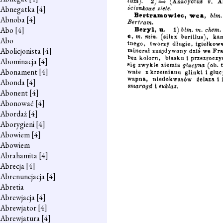
Abnegatka
[4]
Abnoba
[4]
Abo
[4]
Abo
Abolicjonista
[4]
Abominacja
[4]
Abonament
[4]
Abonda
[4]
Abonent
[4]
Abonować
[4]
Abordaż
[4]
Aborygieni
[4]
Abowiem
[4]
Abowiem
Abrahamita
[4]
Abrecja
[4]
Abrenuncjacja
[4]
Abretia
Abrewjacja
[4]
Abrewjator
[4]
Abrewjatura
[4]