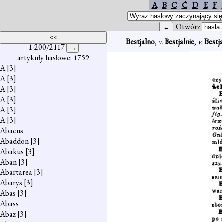
A
B
C
Ć
D
E
F
Otwórz
Bestjalno
,
v.
Bestjalnie
,
v.
Bestj
1-200/2117
artykuły hasłowe: 1759
A
[3]
A
[3]
A
[3]
A
[3]
A
[3]
A
[3]
Abacus
Abaddon
[3]
Abakus
[3]
Aban
[3]
Abartarea
[3]
Abarys
[3]
Abas
[3]
Abass
Abaz
[3]