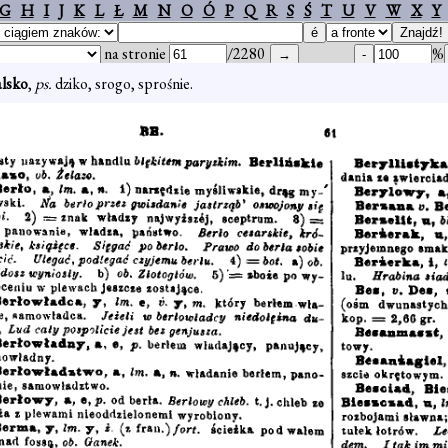
G
H
I
J
K
L
Ł
M
N
O
Ó
P
Q
R
S
Ś
T
U
V
W
X
Y
na stronie
/2280
%
alsko
,
ps.
dziko, srogo, sprośnie.