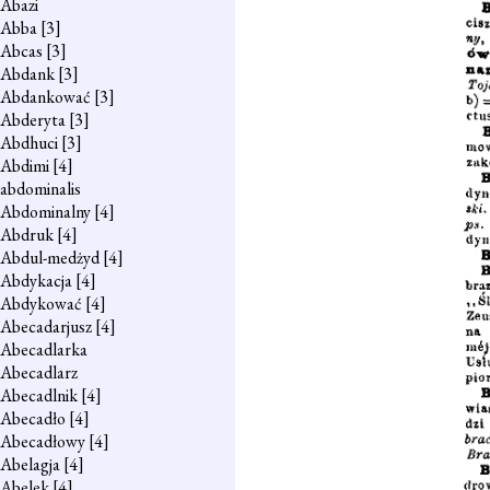
Abazi
Abba
[3]
Abcas
[3]
Abdank
[3]
Abdankować
[3]
Abderyta
[3]
Abdhuci
[3]
Abdimi
[4]
abdominalis
Abdominalny
[4]
Abdruk
[4]
Abdul-medżyd
[4]
Abdykacja
[4]
Abdykować
[4]
Abecadarjusz
[4]
Abecadlarka
Abecadlarz
Abecadlnik
[4]
Abecadło
[4]
Abecadłowy
[4]
Abelagja
[4]
Abelek
[4]