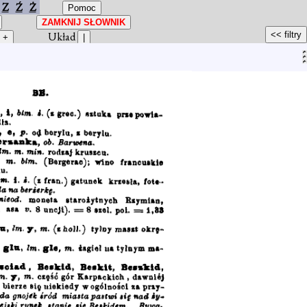
Z
Ź
Ż
Układ