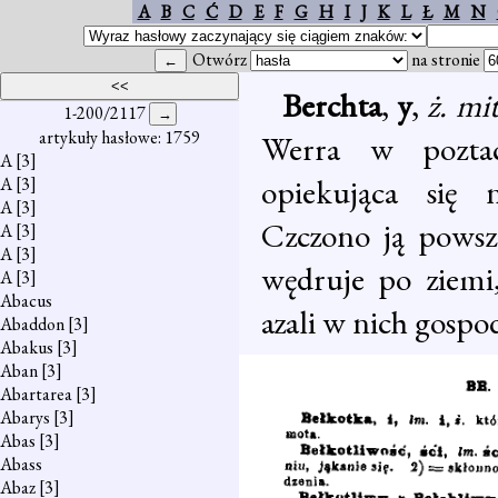
A
B
C
Ć
D
E
F
G
H
I
J
K
L
Ł
M
N
Otwórz
na stronie
Berchta
,
y
,
ż. mi
1-200/2117
artykuły hasłowe: 1759
Werra w pozt
A
[3]
opiekująca się 
A
[3]
A
[3]
Czczono ją powsz
A
[3]
A
[3]
wędruje po ziemi
A
[3]
Abacus
azali w nich gospod
Abaddon
[3]
Abakus
[3]
Aban
[3]
Abartarea
[3]
Abarys
[3]
Abas
[3]
Abass
Abaz
[3]