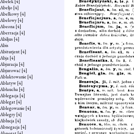
Abelek
[4]
Abeljo
[4]
Abelkowy
[4]
Abelowy
[4]
Abeona
[4]
Aberracja
[4]
Abiljus
[4]
Abis
Abiturjent
[4]
Abja
[4]
Abjuracja
[4]
Abjurować
[4]
Ablaktowanie
[4]
Ablatyw
[4]
Abłaucha
[4]
Ablegacja
[4]
Ablegat
[4]
Ablegowanie
[4]
Ablegry
[4]
Ablucja
[4]
Abnegacja
[4]
Abnegat
[4]