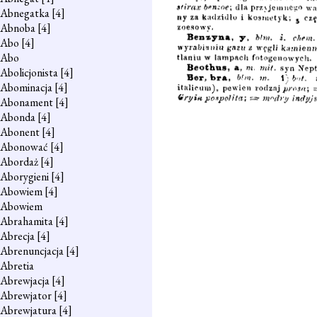
Abnegatka
[4]
Abnoba
[4]
Abo
[4]
Abo
Abolicjonista
[4]
Abominacja
[4]
Abonament
[4]
Abonda
[4]
Abonent
[4]
Abonować
[4]
Abordaż
[4]
Aborygieni
[4]
Abowiem
[4]
Abowiem
Abrahamita
[4]
Abrecja
[4]
Abrenuncjacja
[4]
Abretia
Abrewjacja
[4]
Abrewjator
[4]
Abrewjatura
[4]