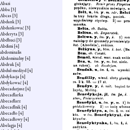
Abazi
Abba
[3]
Abcas
[3]
Abdank
[3]
Abdankować
[3]
Abderyta
[3]
Abdhuci
[3]
Abdimi
[4]
abdominalis
Abdominalny
[4]
Abdruk
[4]
Abdul-medżyd
[4]
Abdykacja
[4]
Abdykować
[4]
Abecadarjusz
[4]
Abecadlarka
Abecadlarz
Abecadlnik
[4]
Abecadło
[4]
Abecadłowy
[4]
Abelagja
[4]