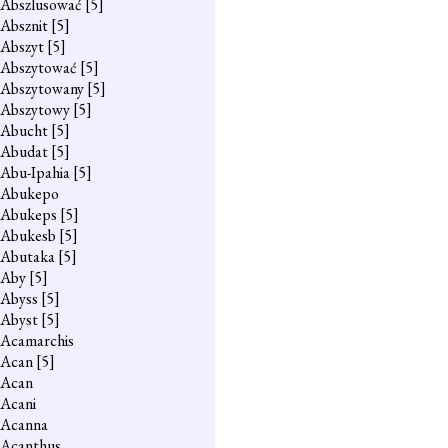
Abszlusować
[5]
Absznit
[5]
Abszyt
[5]
Abszytować
[5]
Abszytowany
[5]
Abszytowy
[5]
Abucht
[5]
Abudat
[5]
Abu-Ipahia
[5]
Abukepo
Abukeps
[5]
Abukesb
[5]
Abutaka
[5]
Aby
[5]
Abyss
[5]
Abyst
[5]
Acamarchis
Acan
[5]
Acan
Acani
Acanna
Acanthus