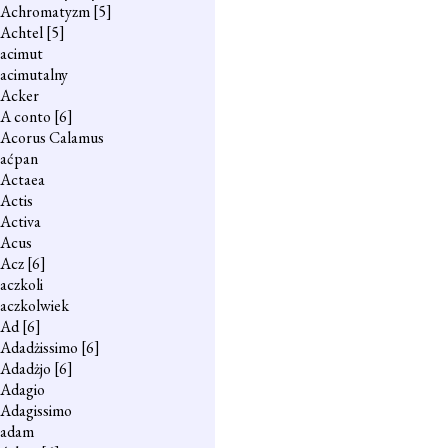
Achromatyzm
[5]
Achtel
[5]
acimut
acimutalny
Acker
A conto
[6]
Acorus Calamus
aćpan
Actaea
Actis
Activa
Acus
Acz
[6]
aczkoli
aczkolwiek
Ad
[6]
Adadżissimo
[6]
Adadżjo
[6]
Adagio
Adagissimo
adam