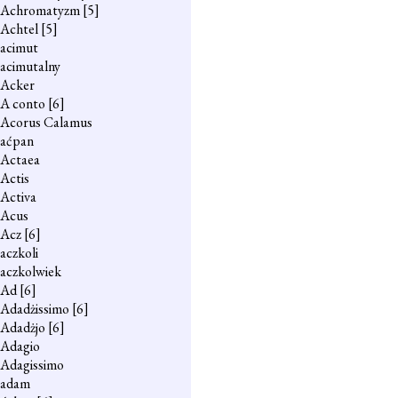
Achromatyzm
[5]
Achtel
[5]
acimut
acimutalny
Acker
A conto
[6]
Acorus Calamus
aćpan
Actaea
Actis
Activa
Acus
Acz
[6]
aczkoli
aczkolwiek
Ad
[6]
Adadżissimo
[6]
Adadżjo
[6]
Adagio
Adagissimo
adam