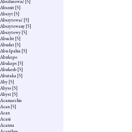
Abszlusować
[5]
Absznit
[5]
Abszyt
[5]
Abszytować
[5]
Abszytowany
[5]
Abszytowy
[5]
Abucht
[5]
Abudat
[5]
Abu-Ipahia
[5]
Abukepo
Abukeps
[5]
Abukesb
[5]
Abutaka
[5]
Aby
[5]
Abyss
[5]
Abyst
[5]
Acamarchis
Acan
[5]
Acan
Acani
Acanna
Acanthus