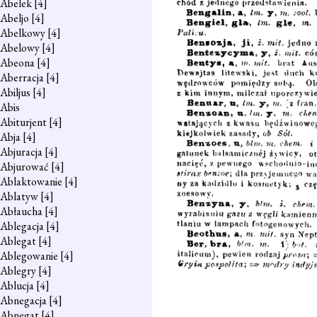
Abelek
[4]
Abeljo
[4]
Abelkowy
[4]
Abelowy
[4]
Abeona
[4]
Aberracja
[4]
Abiljus
[4]
Abis
Abiturjent
[4]
Abja
[4]
Abjuracja
[4]
Abjurować
[4]
Ablaktowanie
[4]
Ablatyw
[4]
Abłaucha
[4]
Ablegacja
[4]
Ablegat
[4]
Ablegowanie
[4]
Ablegry
[4]
Ablucja
[4]
Abnegacja
[4]
Abnegat
[4]