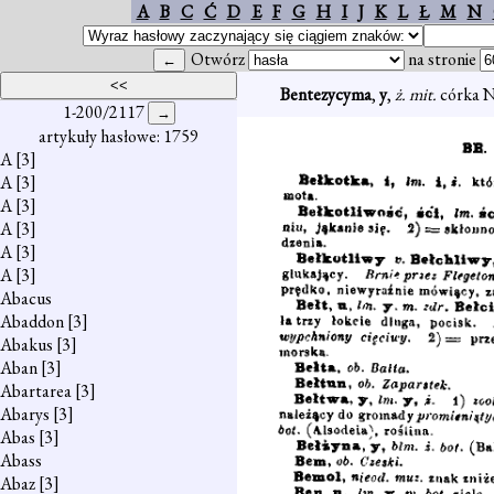
A
B
C
Ć
D
E
F
G
H
I
J
K
L
Ł
M
N
Otwórz
na stronie
Bentezycyma
,
y
,
ż. mit.
córka 
1-200/2117
artykuły hasłowe: 1759
A
[3]
A
[3]
A
[3]
A
[3]
A
[3]
A
[3]
Abacus
Abaddon
[3]
Abakus
[3]
Aban
[3]
Abartarea
[3]
Abarys
[3]
Abas
[3]
Abass
Abaz
[3]