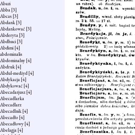
Abazi
Abba
[3]
Abcas
[3]
Abdank
[3]
Abdankować
[3]
Abderyta
[3]
Abdhuci
[3]
Abdimi
[4]
abdominalis
Abdominalny
[4]
Abdruk
[4]
Abdul-medżyd
[4]
Abdykacja
[4]
Abdykować
[4]
Abecadarjusz
[4]
Abecadlarka
Abecadlarz
Abecadlnik
[4]
Abecadło
[4]
Abecadłowy
[4]
Abelagja
[4]