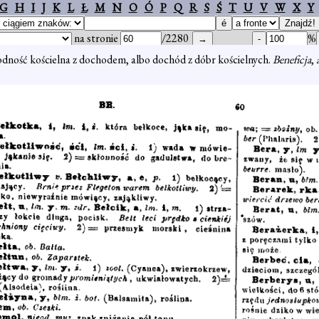
G
H
I
J
K
L
Ł
M
N
O
Ó
P
Q
R
S
Ś
T
U
V
W
X
Y
na stronie
/2280
%
 godność kościelna z dochodem, albo dochód z dóbr kościelnych.
Beneficja
,