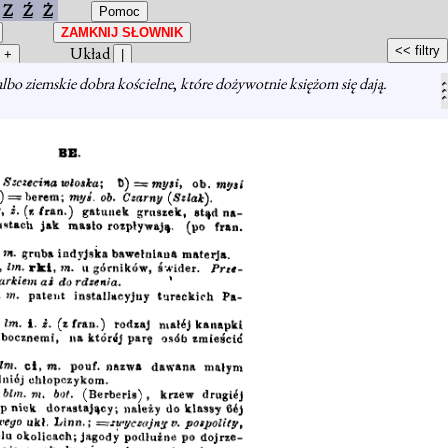
Z
Ź
Ż
Układ
albo ziemskie dobra kościelne
,
które dożywotnie księżom się dają.