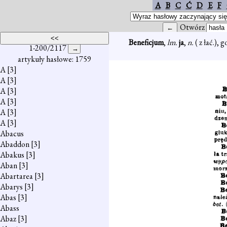
A
B
C
Ć
D
E
F
Otwórz
Beneficjum
,
lm.
ja
,
n.
( z łać.),
1-200/2117
artykuły hasłowe: 1759
A
[3]
A
[3]
A
[3]
A
[3]
A
[3]
A
[3]
Abacus
Abaddon
[3]
Abakus
[3]
Aban
[3]
Abartarea
[3]
Abarys
[3]
Abas
[3]
Abass
Abaz
[3]