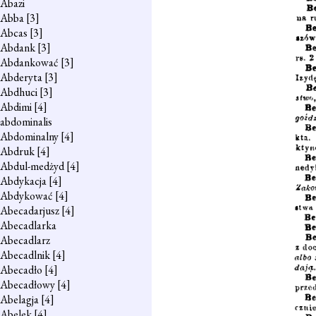
Abazi
Abba
[3]
Abcas
[3]
Abdank
[3]
Abdankować
[3]
Abderyta
[3]
Abdhuci
[3]
Abdimi
[4]
abdominalis
Abdominalny
[4]
Abdruk
[4]
Abdul-medżyd
[4]
Abdykacja
[4]
Abdykować
[4]
Abecadarjusz
[4]
Abecadlarka
Abecadlarz
Abecadlnik
[4]
Abecadło
[4]
Abecadłowy
[4]
Abelagja
[4]
Abelek
[4]