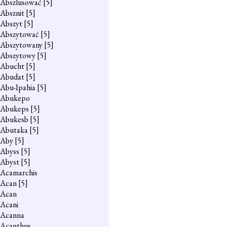
Abszlusować
[5]
Absznit
[5]
Abszyt
[5]
Abszytować
[5]
Abszytowany
[5]
Abszytowy
[5]
Abucht
[5]
Abudat
[5]
Abu-Ipahia
[5]
Abukepo
Abukeps
[5]
Abukesb
[5]
Abutaka
[5]
Aby
[5]
Abyss
[5]
Abyst
[5]
Acamarchis
Acan
[5]
Acan
Acani
Acanna
Acanthus