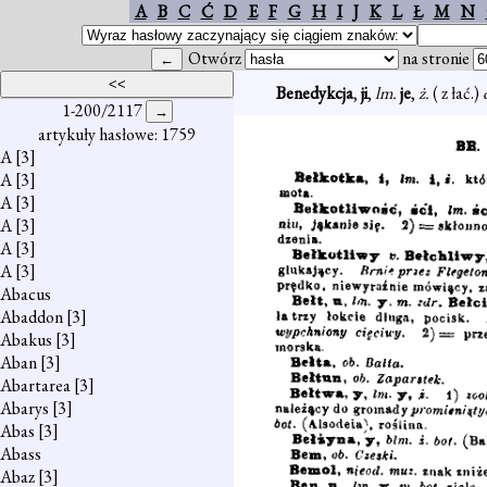
A
B
C
Ć
D
E
F
G
H
I
J
K
L
Ł
M
N
Otwórz
na stronie
Benedykcja
,
ji
,
lm.
je
,
ż.
( z łać.)
1-200/2117
artykuły hasłowe: 1759
A
[3]
A
[3]
A
[3]
A
[3]
A
[3]
A
[3]
Abacus
Abaddon
[3]
Abakus
[3]
Aban
[3]
Abartarea
[3]
Abarys
[3]
Abas
[3]
Abass
Abaz
[3]