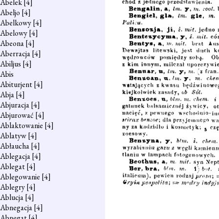
Abelek
[4]
Abeljo
[4]
Abelkowy
[4]
Abelowy
[4]
Abeona
[4]
Aberracja
[4]
Abiljus
[4]
Abis
Abiturjent
[4]
Abja
[4]
Abjuracja
[4]
Abjurować
[4]
Ablaktowanie
[4]
Ablatyw
[4]
Abłaucha
[4]
Ablegacja
[4]
Ablegat
[4]
Ablegowanie
[4]
Ablegry
[4]
Ablucja
[4]
Abnegacja
[4]
Abnegat
[4]