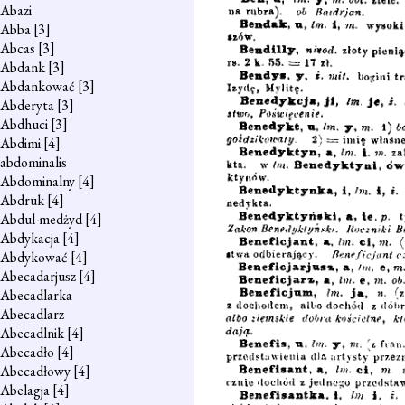
Abazi
Abba
[3]
Abcas
[3]
Abdank
[3]
Abdankować
[3]
Abderyta
[3]
Abdhuci
[3]
Abdimi
[4]
abdominalis
Abdominalny
[4]
Abdruk
[4]
Abdul-medżyd
[4]
Abdykacja
[4]
Abdykować
[4]
Abecadarjusz
[4]
Abecadlarka
Abecadlarz
Abecadlnik
[4]
Abecadło
[4]
Abecadłowy
[4]
Abelagja
[4]