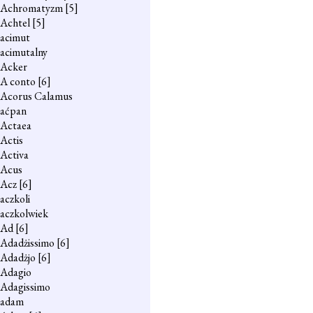
Achromatyzm
[5]
Achtel
[5]
acimut
acimutalny
Acker
A conto
[6]
Acorus Calamus
aćpan
Actaea
Actis
Activa
Acus
Acz
[6]
aczkoli
aczkolwiek
Ad
[6]
Adadżissimo
[6]
Adadżjo
[6]
Adagio
Adagissimo
adam