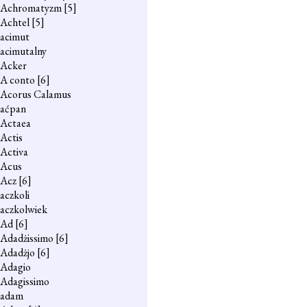
Achromatyzm
[5]
Achtel
[5]
acimut
acimutalny
Acker
A conto
[6]
Acorus Calamus
aćpan
Actaea
Actis
Activa
Acus
Acz
[6]
aczkoli
aczkolwiek
Ad
[6]
Adadżissimo
[6]
Adadżjo
[6]
Adagio
Adagissimo
adam