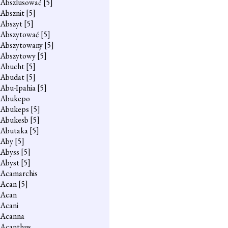
Abszlusować
[5]
Absznit
[5]
Abszyt
[5]
Abszytować
[5]
Abszytowany
[5]
Abszytowy
[5]
Abucht
[5]
Abudat
[5]
Abu-Ipahia
[5]
Abukepo
Abukeps
[5]
Abukesb
[5]
Abutaka
[5]
Aby
[5]
Abyss
[5]
Abyst
[5]
Acamarchis
Acan
[5]
Acan
Acani
Acanna
Acanthus