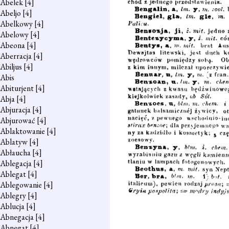
Abelek
[4]
Abeljo
[4]
Abelkowy
[4]
Abelowy
[4]
Abeona
[4]
Aberracja
[4]
Abiljus
[4]
Abis
Abiturjent
[4]
Abja
[4]
Abjuracja
[4]
Abjurować
[4]
Ablaktowanie
[4]
Ablatyw
[4]
Abłaucha
[4]
Ablegacja
[4]
Ablegat
[4]
Ablegowanie
[4]
Ablegry
[4]
Ablucja
[4]
Abnegacja
[4]
Abnegat
[4]