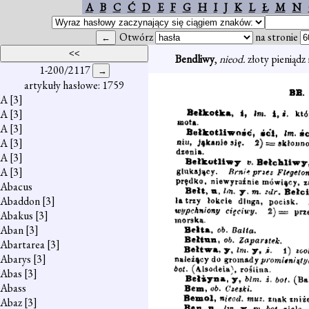
A
B
C
Ć
D
E
F
G
H
I
J
K
L
Ł
M
N
Otwórz
na stronie
Bendliwy
,
nieod.
złoty pieniądz
1-200/2117
artykuły hasłowe: 1759
A
[3]
A
[3]
A
[3]
A
[3]
A
[3]
A
[3]
Abacus
Abaddon
[3]
Abakus
[3]
Aban
[3]
Abartarea
[3]
Abarys
[3]
Abas
[3]
Abass
Abaz
[3]