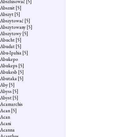
Abszlusować
[5]
Absznit
[5]
Abszyt
[5]
Abszytować
[5]
Abszytowany
[5]
Abszytowy
[5]
Abucht
[5]
Abudat
[5]
Abu-Ipahia
[5]
Abukepo
Abukeps
[5]
Abukesb
[5]
Abutaka
[5]
Aby
[5]
Abyss
[5]
Abyst
[5]
Acamarchis
Acan
[5]
Acan
Acani
Acanna
Acanthus