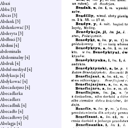
Abazi
Abba
[3]
Abcas
[3]
Abdank
[3]
Abdankować
[3]
Abderyta
[3]
Abdhuci
[3]
Abdimi
[4]
abdominalis
Abdominalny
[4]
Abdruk
[4]
Abdul-medżyd
[4]
Abdykacja
[4]
Abdykować
[4]
Abecadarjusz
[4]
Abecadlarka
Abecadlarz
Abecadlnik
[4]
Abecadło
[4]
Abecadłowy
[4]
Abelagja
[4]