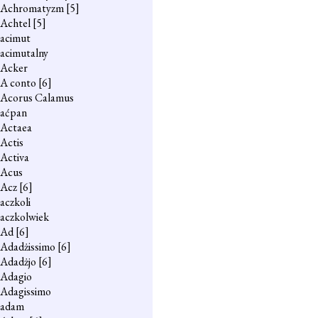
Achromatyzm
[5]
Achtel
[5]
acimut
acimutalny
Acker
A conto
[6]
Acorus Calamus
aćpan
Actaea
Actis
Activa
Acus
Acz
[6]
aczkoli
aczkolwiek
Ad
[6]
Adadżissimo
[6]
Adadżjo
[6]
Adagio
Adagissimo
adam