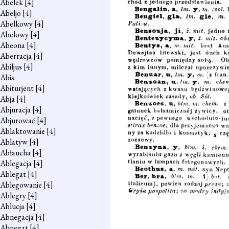
Abelek
[4]
Abeljo
[4]
Abelkowy
[4]
Abelowy
[4]
Abeona
[4]
Aberracja
[4]
Abiljus
[4]
Abis
Abiturjent
[4]
Abja
[4]
Abjuracja
[4]
Abjurować
[4]
Ablaktowanie
[4]
Ablatyw
[4]
Abłaucha
[4]
Ablegacja
[4]
Ablegat
[4]
Ablegowanie
[4]
Ablegry
[4]
Ablucja
[4]
Abnegacja
[4]
Abnegat
[4]