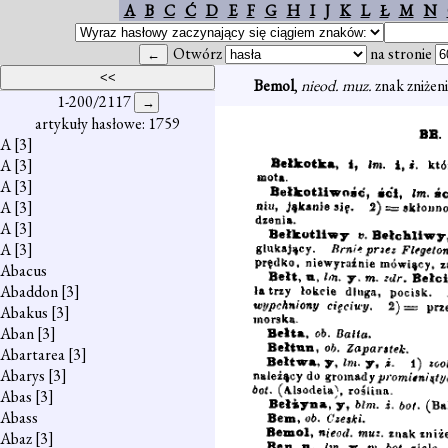
A
B
C
Ć
D
E
F
G
H
I
J
K
L
Ł
M
N
Otwórz
na stronie
Bemol
,
nieod. muz.
znak zniżeni
1-200/2117
artykuły hasłowe: 1759
A
[3]
A
[3]
A
[3]
A
[3]
A
[3]
A
[3]
Abacus
Abaddon
[3]
Abakus
[3]
Aban
[3]
Abartarea
[3]
Abarys
[3]
Abas
[3]
Abass
Abaz
[3]