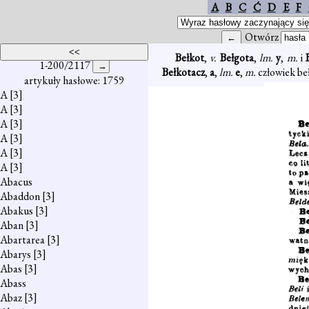
A
B
C
Ć
D
E
F
Otwórz
Bełkot
,
v.
Bełgota
,
lm.
y
,
m.
i
1-200/2117
Bełkotacz
,
a
,
lm.
e
,
m.
człowiek be
artykuły hasłowe: 1759
A
[3]
A
[3]
A
[3]
A
[3]
A
[3]
A
[3]
Abacus
Abaddon
[3]
Abakus
[3]
Aban
[3]
Abartarea
[3]
Abarys
[3]
Abas
[3]
Abass
Abaz
[3]