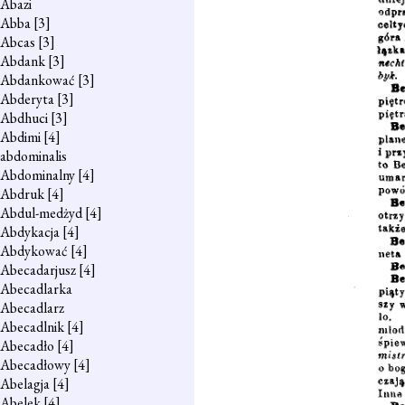
Abazi
Abba
[3]
Abcas
[3]
Abdank
[3]
Abdankować
[3]
Abderyta
[3]
Abdhuci
[3]
Abdimi
[4]
abdominalis
Abdominalny
[4]
Abdruk
[4]
Abdul-medżyd
[4]
Abdykacja
[4]
Abdykować
[4]
Abecadarjusz
[4]
Abecadlarka
Abecadlarz
Abecadlnik
[4]
Abecadło
[4]
Abecadłowy
[4]
Abelagja
[4]
Abelek
[4]