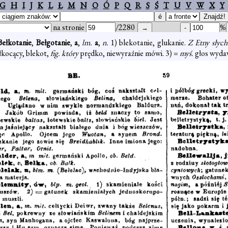
G
H
I
J
K
L
Ł
M
N
O
Ó
P
Q
R
S
Ś
T
U
V
W
X
Y
na stronie
/2280
%
Bełkotanie
,
Bełgotanie
,
a
,
lm.
a
,
n.
1) blekotanie, glukanie.
Z Etny słych
łkocący, blekot,
fig. który
prędko, niewyraźnie mówi. 3) =
myś.
głos wydaw