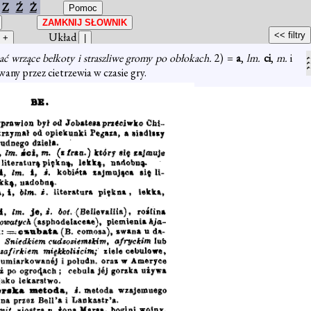
Z
Ź
Ż
Układ
ać wrzące bełkoty i straszliwe gromy po obłokach.
2) =
a
,
lm.
ci
,
m.
i
any przez cietrzewia w czasie gry.