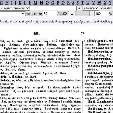
G
H
I
J
K
L
Ł
M
N
O
Ó
P
Q
R
S
Ś
T
U
V
W
X
Y
na stronie
/2280
%
)
mała strzała.
Kupid w jéj serce bełcik zażgniony kładąc
,
rozniecił słodkie 