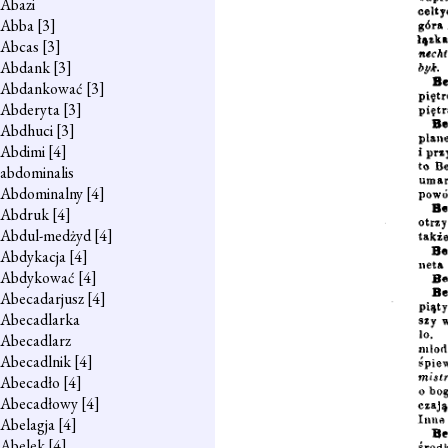
Abazi
Abba
[3]
Abcas
[3]
Abdank
[3]
Abdankować
[3]
Abderyta
[3]
Abdhuci
[3]
Abdimi
[4]
abdominalis
Abdominalny
[4]
Abdruk
[4]
Abdul-medżyd
[4]
Abdykacja
[4]
Abdykować
[4]
Abecadarjusz
[4]
Abecadlarka
Abecadlarz
Abecadlnik
[4]
Abecadło
[4]
Abecadłowy
[4]
Abelagja
[4]
Abelek
[4]