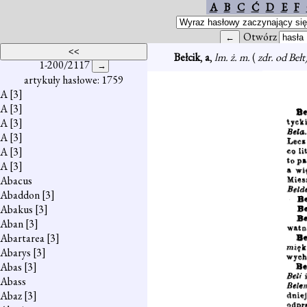
A
B
C
Ć
D
E
F
Otwórz
Bełcik
,
a
,
lm. ż. m.
(
zdr. od Bełt
1-200/2117
artykuły hasłowe: 1759
A
[3]
A
[3]
A
[3]
A
[3]
A
[3]
A
[3]
Abacus
Abaddon
[3]
Abakus
[3]
Aban
[3]
Abartarea
[3]
Abarys
[3]
Abas
[3]
Abass
Abaz
[3]