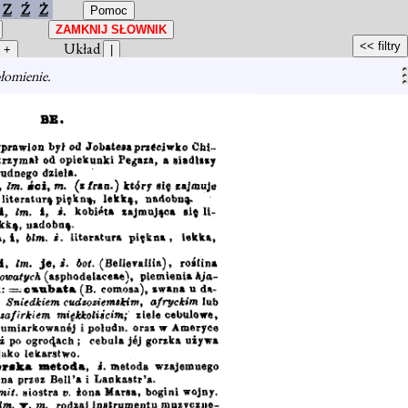
Z
Ź
Ż
Układ
płomienie.