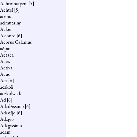
Achromatyzm
[5]
Achtel
[5]
acimut
acimutalny
Acker
A conto
[6]
Acorus Calamus
aćpan
Actaea
Actis
Activa
Acus
Acz
[6]
aczkoli
aczkolwiek
Ad
[6]
Adadżissimo
[6]
Adadżjo
[6]
Adagio
Adagissimo
adam