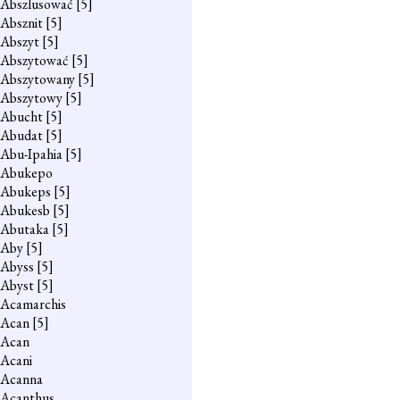
Abszlusować
[5]
Absznit
[5]
Abszyt
[5]
Abszytować
[5]
Abszytowany
[5]
Abszytowy
[5]
Abucht
[5]
Abudat
[5]
Abu-Ipahia
[5]
Abukepo
Abukeps
[5]
Abukesb
[5]
Abutaka
[5]
Aby
[5]
Abyss
[5]
Abyst
[5]
Acamarchis
Acan
[5]
Acan
Acani
Acanna
Acanthus