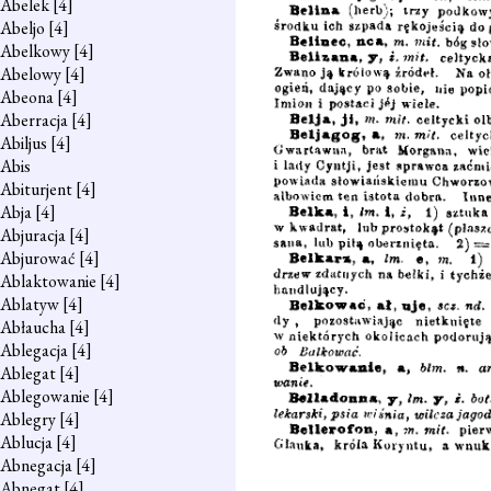
Abelek
[4]
Abeljo
[4]
Abelkowy
[4]
Abelowy
[4]
Abeona
[4]
Aberracja
[4]
Abiljus
[4]
Abis
Abiturjent
[4]
Abja
[4]
Abjuracja
[4]
Abjurować
[4]
Ablaktowanie
[4]
Ablatyw
[4]
Abłaucha
[4]
Ablegacja
[4]
Ablegat
[4]
Ablegowanie
[4]
Ablegry
[4]
Ablucja
[4]
Abnegacja
[4]
Abnegat
[4]