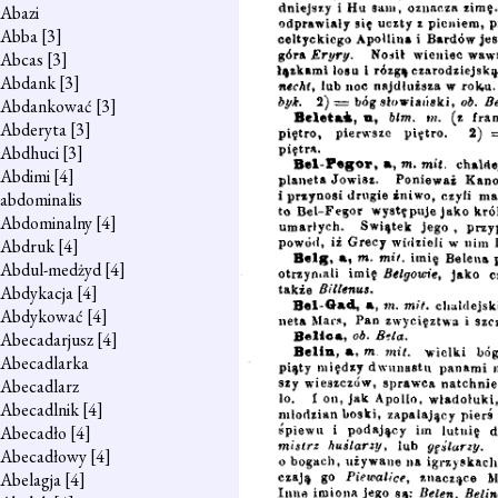
Abazi
Abba
[3]
Abcas
[3]
Abdank
[3]
Abdankować
[3]
Abderyta
[3]
Abdhuci
[3]
Abdimi
[4]
abdominalis
Abdominalny
[4]
Abdruk
[4]
Abdul-medżyd
[4]
Abdykacja
[4]
Abdykować
[4]
Abecadarjusz
[4]
Abecadlarka
Abecadlarz
Abecadlnik
[4]
Abecadło
[4]
Abecadłowy
[4]
Abelagja
[4]