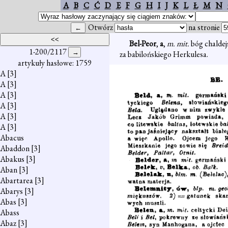
A
B
C
Ć
D
E
F
G
H
I
J
K
L
Ł
M
N
Otwórz
na stronie
Bel-Peor
,
a
,
m. mit.
bóg chaldej
1-200/2117
za babilońskiego Herkulesa.
artykuły hasłowe: 1759
A
[3]
A
[3]
A
[3]
A
[3]
A
[3]
A
[3]
Abacus
Abaddon
[3]
Abakus
[3]
Aban
[3]
Abartarea
[3]
Abarys
[3]
Abas
[3]
Abass
Abaz
[3]