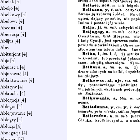
Abelek
[4]
Abeljo
[4]
Abelkowy
[4]
Abelowy
[4]
Abeona
[4]
Aberracja
[4]
Abiljus
[4]
Abis
Abiturjent
[4]
Abja
[4]
Abjuracja
[4]
Abjurować
[4]
Ablaktowanie
[4]
Ablatyw
[4]
Abłaucha
[4]
Ablegacja
[4]
Ablegat
[4]
Ablegowanie
[4]
Ablegry
[4]
Ablucja
[4]
Abnegacja
[4]
Abnegat
[4]