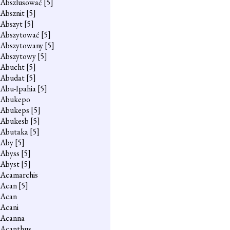
Abszlusować
[5]
Absznit
[5]
Abszyt
[5]
Abszytować
[5]
Abszytowany
[5]
Abszytowy
[5]
Abucht
[5]
Abudat
[5]
Abu-Ipahia
[5]
Abukepo
Abukeps
[5]
Abukesb
[5]
Abutaka
[5]
Aby
[5]
Abyss
[5]
Abyst
[5]
Acamarchis
Acan
[5]
Acan
Acani
Acanna
Acanthus