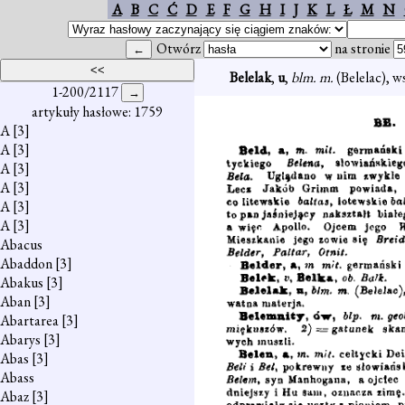
A
B
C
Ć
D
E
F
G
H
I
J
K
L
Ł
M
N
Otwórz
na stronie
Belelak
,
u
,
blm. m.
(Belelac), 
1-200/2117
artykuły hasłowe: 1759
A
[3]
A
[3]
A
[3]
A
[3]
A
[3]
A
[3]
Abacus
Abaddon
[3]
Abakus
[3]
Aban
[3]
Abartarea
[3]
Abarys
[3]
Abas
[3]
Abass
Abaz
[3]