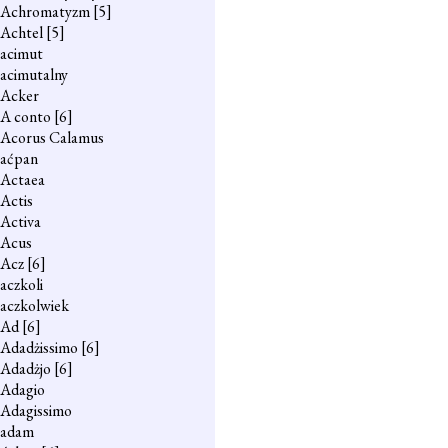
Achromatyzm
[5]
Achtel
[5]
acimut
acimutalny
Acker
A conto
[6]
Acorus Calamus
aćpan
Actaea
Actis
Activa
Acus
Acz
[6]
aczkoli
aczkolwiek
Ad
[6]
Adadżissimo
[6]
Adadżjo
[6]
Adagio
Adagissimo
adam