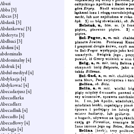
Abazi
Abba
[3]
Abcas
[3]
Abdank
[3]
Abdankować
[3]
Abderyta
[3]
Abdhuci
[3]
Abdimi
[4]
abdominalis
Abdominalny
[4]
Abdruk
[4]
Abdul-medżyd
[4]
Abdykacja
[4]
Abdykować
[4]
Abecadarjusz
[4]
Abecadlarka
Abecadlarz
Abecadlnik
[4]
Abecadło
[4]
Abecadłowy
[4]
Abelagja
[4]