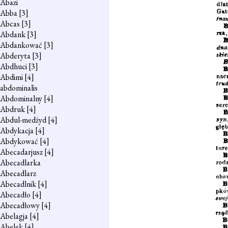
Abazi
Abba
[3]
Abcas
[3]
Abdank
[3]
Abdankować
[3]
Abderyta
[3]
Abdhuci
[3]
Abdimi
[4]
abdominalis
Abdominalny
[4]
Abdruk
[4]
Abdul-medżyd
[4]
Abdykacja
[4]
Abdykować
[4]
Abecadarjusz
[4]
Abecadlarka
Abecadlarz
Abecadlnik
[4]
Abecadło
[4]
Abecadłowy
[4]
Abelagja
[4]
Abelek
[4]