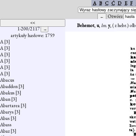
A
B
C
Ć
D
E
F
Otwórz
Behemot
,
u
,
lm.
y
, ( z hebr.) o
1-200/2117
artykuły hasłowe: 1759
A
[3]
A
[3]
A
[3]
A
[3]
A
[3]
A
[3]
Abacus
Abaddon
[3]
Abakus
[3]
Aban
[3]
Abartarea
[3]
Abarys
[3]
Abas
[3]
Abass
Abaz
[3]