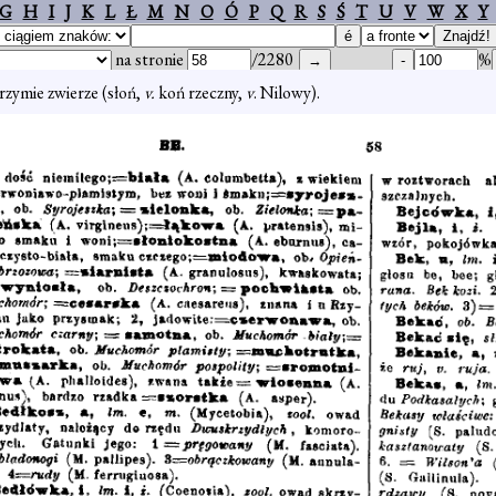
G
H
I
J
K
L
Ł
M
N
O
Ó
P
Q
R
S
Ś
T
U
V
W
X
Y
na stronie
/2280
%
lbrzymie zwierze (słoń,
v.
koń rzeczny,
v
. Nilowy).