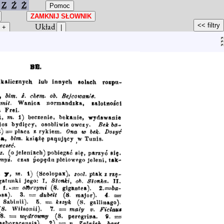
Z
Ź
Ż
Układ