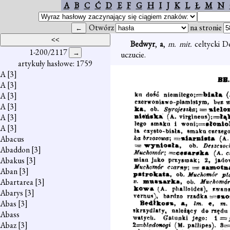
A
B
C
Ć
D
E
F
G
H
I
J
K
L
Ł
M
N
Otwórz
na stronie
Bedwyr
,
a
,
m. mit.
celtycki D
1-200/2117
uczucie.
artykuły hasłowe: 1759
A
[3]
A
[3]
A
[3]
A
[3]
A
[3]
A
[3]
Abacus
Abaddon
[3]
Abakus
[3]
Aban
[3]
Abartarea
[3]
Abarys
[3]
Abas
[3]
Abass
Abaz
[3]