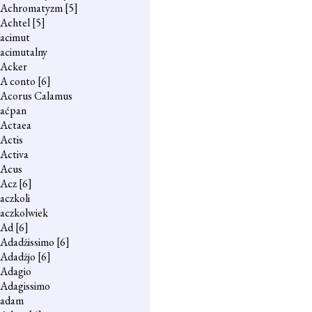
Achromatyzm
[5]
Achtel
[5]
acimut
acimutalny
Acker
A conto
[6]
Acorus Calamus
aćpan
Actaea
Actis
Activa
Acus
Acz
[6]
aczkoli
aczkolwiek
Ad
[6]
Adadżissimo
[6]
Adadżjo
[6]
Adagio
Adagissimo
adam