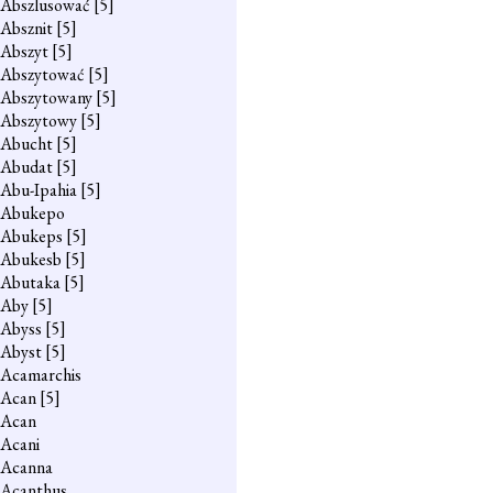
Abszlusować
[5]
Absznit
[5]
Abszyt
[5]
Abszytować
[5]
Abszytowany
[5]
Abszytowy
[5]
Abucht
[5]
Abudat
[5]
Abu-Ipahia
[5]
Abukepo
Abukeps
[5]
Abukesb
[5]
Abutaka
[5]
Aby
[5]
Abyss
[5]
Abyst
[5]
Acamarchis
Acan
[5]
Acan
Acani
Acanna
Acanthus