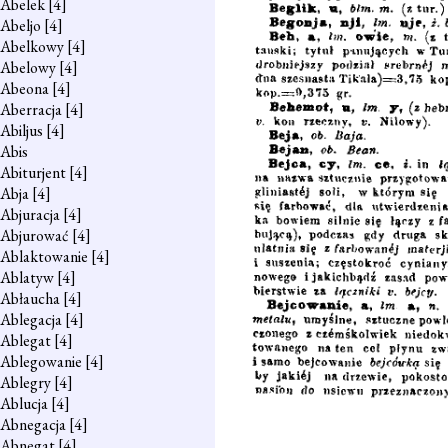
Abelek
[4]
Abeljo
[4]
Abelkowy
[4]
Abelowy
[4]
Abeona
[4]
Aberracja
[4]
Abiljus
[4]
Abis
Abiturjent
[4]
Abja
[4]
Abjuracja
[4]
Abjurować
[4]
Ablaktowanie
[4]
Ablatyw
[4]
Abłaucha
[4]
Ablegacja
[4]
Ablegat
[4]
Ablegowanie
[4]
Ablegry
[4]
Ablucja
[4]
Abnegacja
[4]
Abnegat
[4]