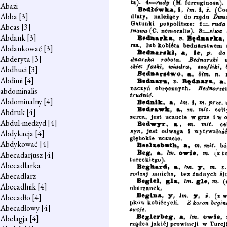
Abazi
Abba
[3]
Abcas
[3]
Abdank
[3]
Abdankować
[3]
Abderyta
[3]
Abdhuci
[3]
Abdimi
[4]
abdominalis
Abdominalny
[4]
Abdruk
[4]
Abdul-medżyd
[4]
Abdykacja
[4]
Abdykować
[4]
Abecadarjusz
[4]
Abecadlarka
Abecadlarz
Abecadlnik
[4]
Abecadło
[4]
Abecadłowy
[4]
Abelagja
[4]