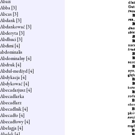
Abazi
Abba
[3]
Abcas
[3]
Abdank
[3]
Abdankować
[3]
Abderyta
[3]
Abdhuci
[3]
Abdimi
[4]
abdominalis
Abdominalny
[4]
Abdruk
[4]
Abdul-medżyd
[4]
Abdykacja
[4]
Abdykować
[4]
Abecadarjusz
[4]
Abecadlarka
Abecadlarz
Abecadlnik
[4]
Abecadło
[4]
Abecadłowy
[4]
Abelagja
[4]
Abelek
[4]