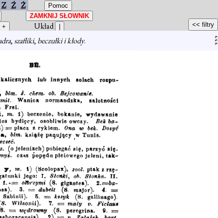
Z
Ź
Ż
Układ
adra
,
szafliki
,
beczułki i kłody
.