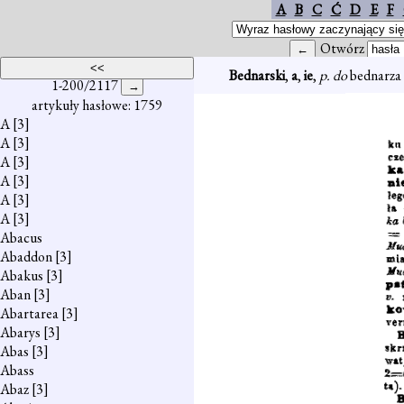
A
B
C
Ć
D
E
F
Otwórz
Bednarski
,
a
,
ie
,
p. do
bednarza 
1-200/2117
artykuły hasłowe: 1759
A
[3]
A
[3]
A
[3]
A
[3]
A
[3]
A
[3]
Abacus
Abaddon
[3]
Abakus
[3]
Aban
[3]
Abartarea
[3]
Abarys
[3]
Abas
[3]
Abass
Abaz
[3]