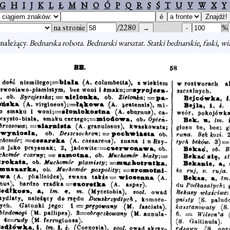
G
H
I
J
K
L
Ł
M
N
O
Ó
P
Q
R
S
Ś
T
U
V
W
X
Y
na stronie
/2280
%
należący.
Bednarska robota. Bednarski warsztat. Statki bednarskie
,
faski
,
wi