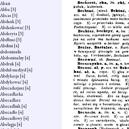
Abazi
Abba
[3]
Abcas
[3]
Abdank
[3]
Abdankować
[3]
Abderyta
[3]
Abdhuci
[3]
Abdimi
[4]
abdominalis
Abdominalny
[4]
Abdruk
[4]
Abdul-medżyd
[4]
Abdykacja
[4]
Abdykować
[4]
Abecadarjusz
[4]
Abecadlarka
Abecadlarz
Abecadlnik
[4]
Abecadło
[4]
Abecadłowy
[4]
Abelagja
[4]