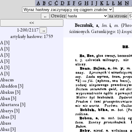
A
B
C
Ć
D
E
F
G
H
I
J
K
L
Ł
M
N
Otwórz
na stronie
Beczułnik
,
a
,
lm.
i
,
m.
(Phr
1-200/2117
ściśnionych. Gatunki jego: 1)
kropi
artykuły hasłowe: 1759
A
[3]
A
[3]
A
[3]
A
[3]
A
[3]
A
[3]
Abacus
Abaddon
[3]
Abakus
[3]
Aban
[3]
Abartarea
[3]
Abarys
[3]
Abas
[3]
Abass
Abaz
[3]