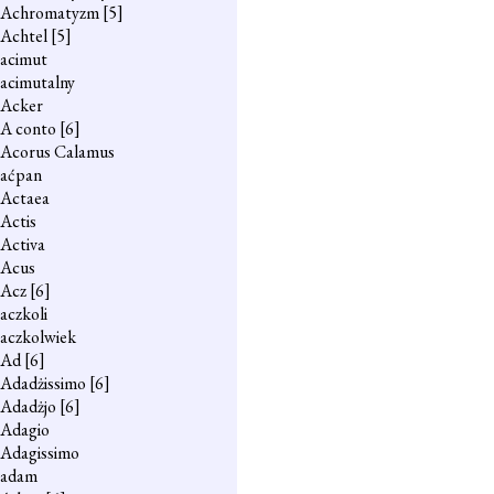
Achromatyzm
[5]
Achtel
[5]
acimut
acimutalny
Acker
A conto
[6]
Acorus Calamus
aćpan
Actaea
Actis
Activa
Acus
Acz
[6]
aczkoli
aczkolwiek
Ad
[6]
Adadżissimo
[6]
Adadżjo
[6]
Adagio
Adagissimo
adam