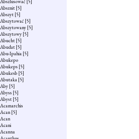
Abszlusować
[5]
Absznit
[5]
Abszyt
[5]
Abszytować
[5]
Abszytowany
[5]
Abszytowy
[5]
Abucht
[5]
Abudat
[5]
Abu-Ipahia
[5]
Abukepo
Abukeps
[5]
Abukesb
[5]
Abutaka
[5]
Aby
[5]
Abyss
[5]
Abyst
[5]
Acamarchis
Acan
[5]
Acan
Acani
Acanna
Acanthus