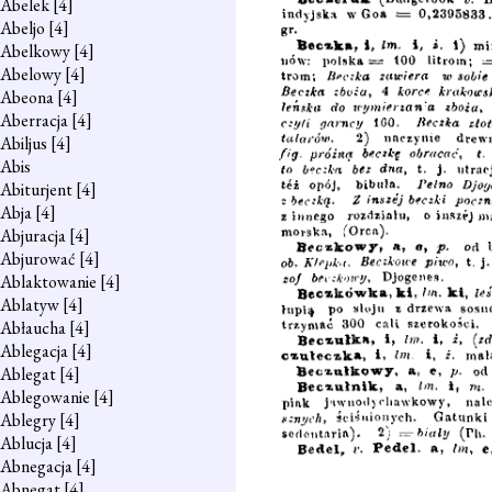
Abelek
[4]
Abeljo
[4]
Abelkowy
[4]
Abelowy
[4]
Abeona
[4]
Aberracja
[4]
Abiljus
[4]
Abis
Abiturjent
[4]
Abja
[4]
Abjuracja
[4]
Abjurować
[4]
Ablaktowanie
[4]
Ablatyw
[4]
Abłaucha
[4]
Ablegacja
[4]
Ablegat
[4]
Ablegowanie
[4]
Ablegry
[4]
Ablucja
[4]
Abnegacja
[4]
Abnegat
[4]