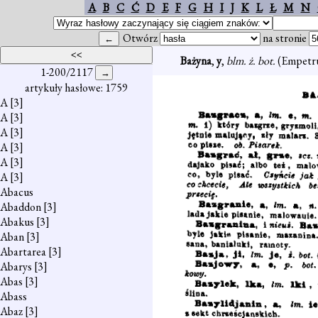
A
B
C
Ć
D
E
F
G
H
I
J
K
L
Ł
M
N
Otwórz
na stronie
Bażyna
,
y
,
blm. ż. bot.
(Empetru
1-200/2117
artykuły hasłowe: 1759
A
[3]
A
[3]
A
[3]
A
[3]
A
[3]
A
[3]
Abacus
Abaddon
[3]
Abakus
[3]
Aban
[3]
Abartarea
[3]
Abarys
[3]
Abas
[3]
Abass
Abaz
[3]