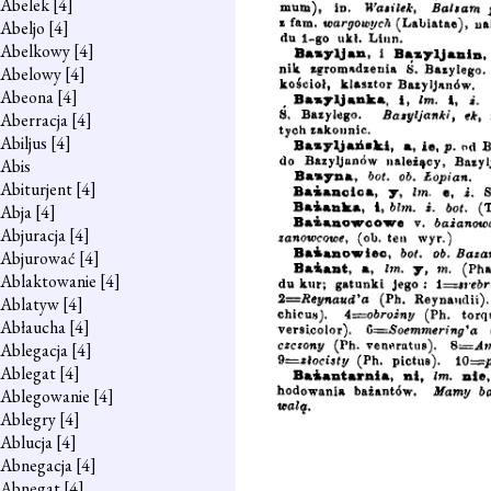
Abelek
[4]
Abeljo
[4]
Abelkowy
[4]
Abelowy
[4]
Abeona
[4]
Aberracja
[4]
Abiljus
[4]
Abis
Abiturjent
[4]
Abja
[4]
Abjuracja
[4]
Abjurować
[4]
Ablaktowanie
[4]
Ablatyw
[4]
Abłaucha
[4]
Ablegacja
[4]
Ablegat
[4]
Ablegowanie
[4]
Ablegry
[4]
Ablucja
[4]
Abnegacja
[4]
Abnegat
[4]