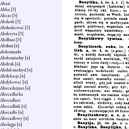
Abazi
Abba
[3]
Abcas
[3]
Abdank
[3]
Abdankować
[3]
Abderyta
[3]
Abdhuci
[3]
Abdimi
[4]
abdominalis
Abdominalny
[4]
Abdruk
[4]
Abdul-medżyd
[4]
Abdykacja
[4]
Abdykować
[4]
Abecadarjusz
[4]
Abecadlarka
Abecadlarz
Abecadlnik
[4]
Abecadło
[4]
Abecadłowy
[4]
Abelagja
[4]