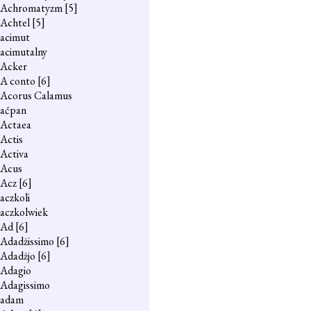
Achromatyzm
[5]
Achtel
[5]
acimut
acimutalny
Acker
A conto
[6]
Acorus Calamus
aćpan
Actaea
Actis
Activa
Acus
Acz
[6]
aczkoli
aczkolwiek
Ad
[6]
Adadżissimo
[6]
Adadżjo
[6]
Adagio
Adagissimo
adam