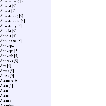
Abszlusować
[5]
Absznit
[5]
Abszyt
[5]
Abszytować
[5]
Abszytowany
[5]
Abszytowy
[5]
Abucht
[5]
Abudat
[5]
Abu-Ipahia
[5]
Abukepo
Abukeps
[5]
Abukesb
[5]
Abutaka
[5]
Aby
[5]
Abyss
[5]
Abyst
[5]
Acamarchis
Acan
[5]
Acan
Acani
Acanna
Acanthus