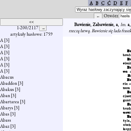
A
B
C
Ć
D
E
F
Otwórz
Bawienie
,
Zabawienie
,
a
,
lm.
a
1-200/2117
rzeczą łatwą. Bawienie się lada frasz
artykuły hasłowe: 1759
A
[3]
A
[3]
A
[3]
A
[3]
A
[3]
A
[3]
Abacus
Abaddon
[3]
Abakus
[3]
Aban
[3]
Abartarea
[3]
Abarys
[3]
Abas
[3]
Abass
Abaz
[3]