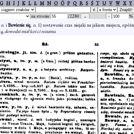
G
H
I
J
K
L
Ł
M
N
O
Ó
P
Q
R
S
Ś
T
U
V
W
X
Y
na stronie
/2280
%
,
n.
i
Bawienie się
,
n.
1) zostawanie czas niejaki na jakiem miejscu, opóźn
ką
,
dowodzi miał koś ci rozumu
.