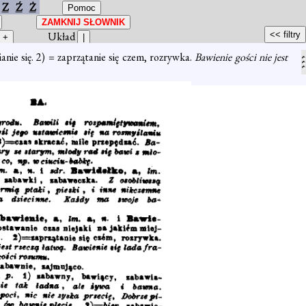
Z
Ź
Ż
Układ
ianie się. 2) = zaprzątanie się czem, rozrywka.
Bawienie gości nie jest