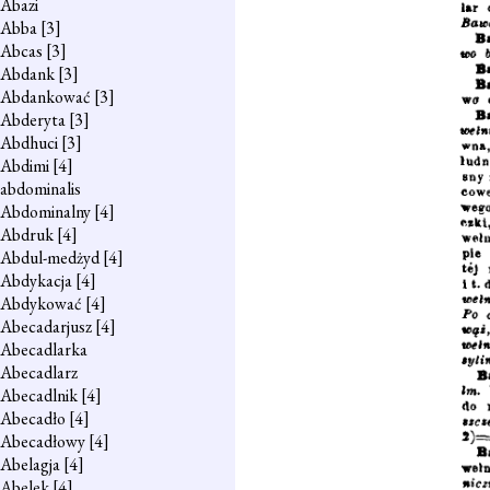
Abazi
Abba
[3]
Abcas
[3]
Abdank
[3]
Abdankować
[3]
Abderyta
[3]
Abdhuci
[3]
Abdimi
[4]
abdominalis
Abdominalny
[4]
Abdruk
[4]
Abdul-medżyd
[4]
Abdykacja
[4]
Abdykować
[4]
Abecadarjusz
[4]
Abecadlarka
Abecadlarz
Abecadlnik
[4]
Abecadło
[4]
Abecadłowy
[4]
Abelagja
[4]
Abelek
[4]