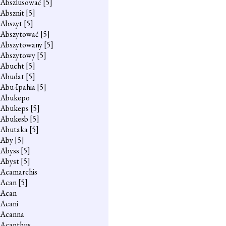
Abszlusować
[5]
Absznit
[5]
Abszyt
[5]
Abszytować
[5]
Abszytowany
[5]
Abszytowy
[5]
Abucht
[5]
Abudat
[5]
Abu-Ipahia
[5]
Abukepo
Abukeps
[5]
Abukesb
[5]
Abutaka
[5]
Aby
[5]
Abyss
[5]
Abyst
[5]
Acamarchis
Acan
[5]
Acan
Acani
Acanna
Acanthus