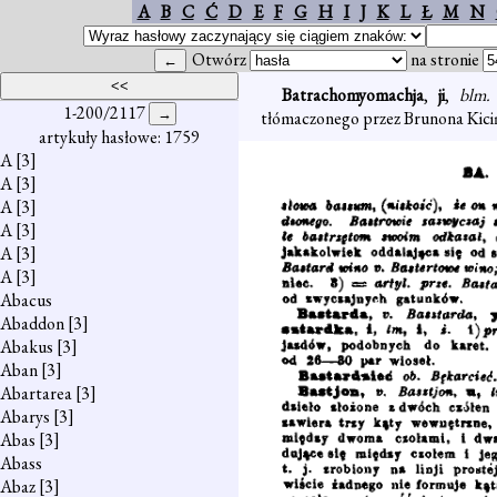
A
B
C
Ć
D
E
F
G
H
I
J
K
L
Ł
M
N
Otwórz
na stronie
Batrachomyomachja
,
ji
,
blm.
1-200/2117
tłómaczonego przez Brunona Kiciń
artykuły hasłowe: 1759
A
[3]
A
[3]
A
[3]
A
[3]
A
[3]
A
[3]
Abacus
Abaddon
[3]
Abakus
[3]
Aban
[3]
Abartarea
[3]
Abarys
[3]
Abas
[3]
Abass
Abaz
[3]