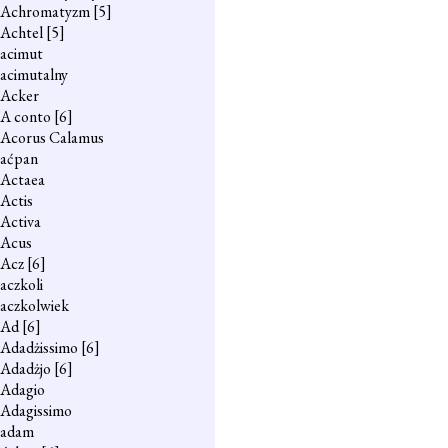
Achromatyzm
[5]
Achtel
[5]
acimut
acimutalny
Acker
A conto
[6]
Acorus Calamus
aćpan
Actaea
Actis
Activa
Acus
Acz
[6]
aczkoli
aczkolwiek
Ad
[6]
Adadżissimo
[6]
Adadżjo
[6]
Adagio
Adagissimo
adam