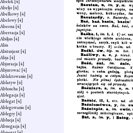
Abelek
[4]
Abeljo
[4]
Abelkowy
[4]
Abelowy
[4]
Abeona
[4]
Aberracja
[4]
Abiljus
[4]
Abis
Abiturjent
[4]
Abja
[4]
Abjuracja
[4]
Abjurować
[4]
Ablaktowanie
[4]
Ablatyw
[4]
Abłaucha
[4]
Ablegacja
[4]
Ablegat
[4]
Ablegowanie
[4]
Ablegry
[4]
Ablucja
[4]
Abnegacja
[4]
Abnegat
[4]