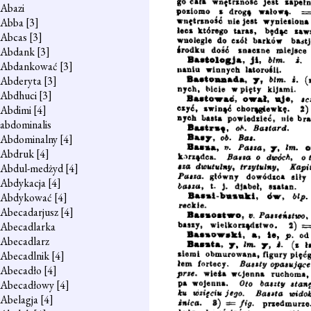
Abazi
Abba
[3]
Abcas
[3]
Abdank
[3]
Abdankować
[3]
Abderyta
[3]
Abdhuci
[3]
Abdimi
[4]
abdominalis
Abdominalny
[4]
Abdruk
[4]
Abdul-medżyd
[4]
Abdykacja
[4]
Abdykować
[4]
Abecadarjusz
[4]
Abecadlarka
Abecadlarz
Abecadlnik
[4]
Abecadło
[4]
Abecadłowy
[4]
Abelagja
[4]