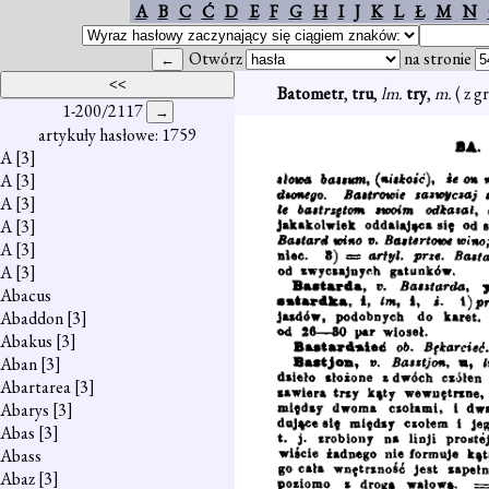
A
B
C
Ć
D
E
F
G
H
I
J
K
L
Ł
M
N
Otwórz
na stronie
Batometr
,
tru
,
lm.
try
,
m.
( z g
1-200/2117
artykuły hasłowe: 1759
A
[3]
A
[3]
A
[3]
A
[3]
A
[3]
A
[3]
Abacus
Abaddon
[3]
Abakus
[3]
Aban
[3]
Abartarea
[3]
Abarys
[3]
Abas
[3]
Abass
Abaz
[3]