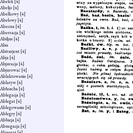
Abelek
[4]
Abeljo
[4]
Abelkowy
[4]
Abelowy
[4]
Abeona
[4]
Aberracja
[4]
Abiljus
[4]
Abis
Abiturjent
[4]
Abja
[4]
Abjuracja
[4]
Abjurować
[4]
Ablaktowanie
[4]
Ablatyw
[4]
Abłaucha
[4]
Ablegacja
[4]
Ablegat
[4]
Ablegowanie
[4]
Ablegry
[4]
Ablucja
[4]
Abnegacja
[4]
Abnegat
[4]