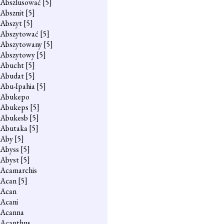
Abszlusować
[5]
Absznit
[5]
Abszyt
[5]
Abszytować
[5]
Abszytowany
[5]
Abszytowy
[5]
Abucht
[5]
Abudat
[5]
Abu-Ipahia
[5]
Abukepo
Abukeps
[5]
Abukesb
[5]
Abutaka
[5]
Aby
[5]
Abyss
[5]
Abyst
[5]
Acamarchis
Acan
[5]
Acan
Acani
Acanna
Acanthus