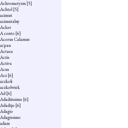
Achromatyzm
[5]
Achtel
[5]
acimut
acimutalny
Acker
A conto
[6]
Acorus Calamus
aćpan
Actaea
Actis
Activa
Acus
Acz
[6]
aczkoli
aczkolwiek
Ad
[6]
Adadżissimo
[6]
Adadżjo
[6]
Adagio
Adagissimo
adam