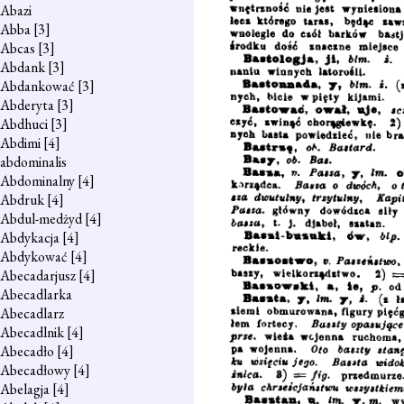
Abazi
Abba
[3]
Abcas
[3]
Abdank
[3]
Abdankować
[3]
Abderyta
[3]
Abdhuci
[3]
Abdimi
[4]
abdominalis
Abdominalny
[4]
Abdruk
[4]
Abdul-medżyd
[4]
Abdykacja
[4]
Abdykować
[4]
Abecadarjusz
[4]
Abecadlarka
Abecadlarz
Abecadlnik
[4]
Abecadło
[4]
Abecadłowy
[4]
Abelagja
[4]