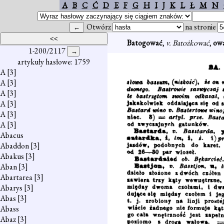
A
B
C
Ć
D
E
F
G
H
I
J
K
L
Ł
M
N
Otwórz
na stronie
Batogować
,
v. Batożkować
,
ow
1-200/2117
artykuły hasłowe: 1759
A
[3]
A
[3]
A
[3]
A
[3]
A
[3]
A
[3]
Abacus
Abaddon
[3]
Abakus
[3]
Aban
[3]
Abartarea
[3]
Abarys
[3]
Abas
[3]
Abass
Abaz
[3]