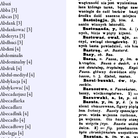
Abazi
Abba
[3]
Abcas
[3]
Abdank
[3]
Abdankować
[3]
Abderyta
[3]
Abdhuci
[3]
Abdimi
[4]
abdominalis
Abdominalny
[4]
Abdruk
[4]
Abdul-medżyd
[4]
Abdykacja
[4]
Abdykować
[4]
Abecadarjusz
[4]
Abecadlarka
Abecadlarz
Abecadlnik
[4]
Abecadło
[4]
Abecadłowy
[4]
Abelagja
[4]