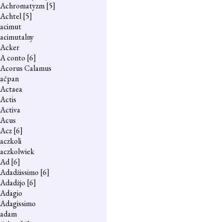
Achromatyzm
[5]
Achtel
[5]
acimut
acimutalny
Acker
A conto
[6]
Acorus Calamus
aćpan
Actaea
Actis
Activa
Acus
Acz
[6]
aczkoli
aczkolwiek
Ad
[6]
Adadżissimo
[6]
Adadżjo
[6]
Adagio
Adagissimo
adam