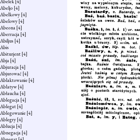
Abelek
[4]
Abeljo
[4]
Abelkowy
[4]
Abelowy
[4]
Abeona
[4]
Aberracja
[4]
Abiljus
[4]
Abis
Abiturjent
[4]
Abja
[4]
Abjuracja
[4]
Abjurować
[4]
Ablaktowanie
[4]
Ablatyw
[4]
Abłaucha
[4]
Ablegacja
[4]
Ablegat
[4]
Ablegowanie
[4]
Ablegry
[4]
Ablucja
[4]
Abnegacja
[4]
Abnegat
[4]