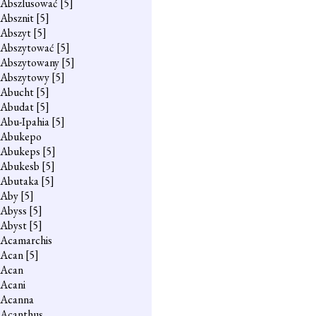
Abszlusować
[5]
Absznit
[5]
Abszyt
[5]
Abszytować
[5]
Abszytowany
[5]
Abszytowy
[5]
Abucht
[5]
Abudat
[5]
Abu-Ipahia
[5]
Abukepo
Abukeps
[5]
Abukesb
[5]
Abutaka
[5]
Aby
[5]
Abyss
[5]
Abyst
[5]
Acamarchis
Acan
[5]
Acan
Acani
Acanna
Acanthus