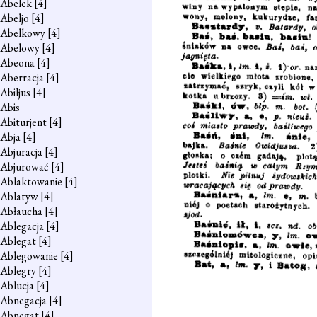
Abelek
[4]
Abeljo
[4]
Abelkowy
[4]
Abelowy
[4]
Abeona
[4]
Aberracja
[4]
Abiljus
[4]
Abis
Abiturjent
[4]
Abja
[4]
Abjuracja
[4]
Abjurować
[4]
Ablaktowanie
[4]
Ablatyw
[4]
Abłaucha
[4]
Ablegacja
[4]
Ablegat
[4]
Ablegowanie
[4]
Ablegry
[4]
Ablucja
[4]
Abnegacja
[4]
Abnegat
[4]