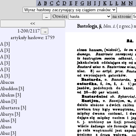
A
B
C
Ć
D
E
F
G
H
I
J
K
L
Ł
M
N
Otwórz
na stronie
Bastologja
,
ji
,
blm. ż.
( z grec.)
1-200/2117
artykuły hasłowe: 1759
A
[3]
A
[3]
A
[3]
A
[3]
A
[3]
A
[3]
Abacus
Abaddon
[3]
Abakus
[3]
Aban
[3]
Abartarea
[3]
Abarys
[3]
Abas
[3]
Abass
Abaz
[3]