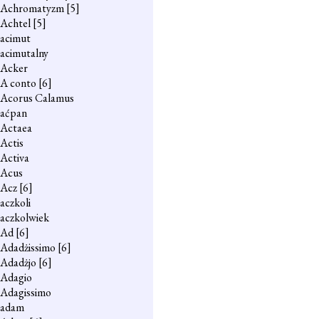
Achromatyzm
[5]
Achtel
[5]
acimut
acimutalny
Acker
A conto
[6]
Acorus Calamus
aćpan
Actaea
Actis
Activa
Acus
Acz
[6]
aczkoli
aczkolwiek
Ad
[6]
Adadżissimo
[6]
Adadżjo
[6]
Adagio
Adagissimo
adam