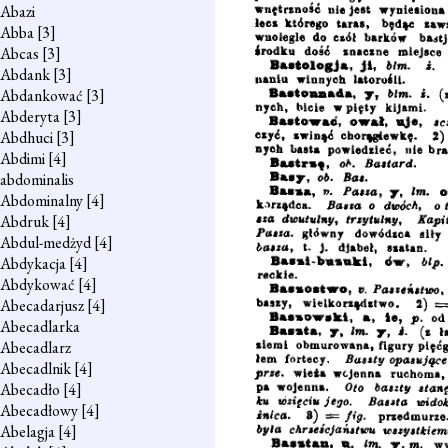
Abazi
Abba
[3]
Abcas
[3]
Abdank
[3]
Abdankować
[3]
Abderyta
[3]
Abdhuci
[3]
Abdimi
[4]
abdominalis
Abdominalny
[4]
Abdruk
[4]
Abdul-medżyd
[4]
Abdykacja
[4]
Abdykować
[4]
Abecadarjusz
[4]
Abecadlarka
Abecadlarz
Abecadlnik
[4]
Abecadło
[4]
Abecadłowy
[4]
Abelagja
[4]