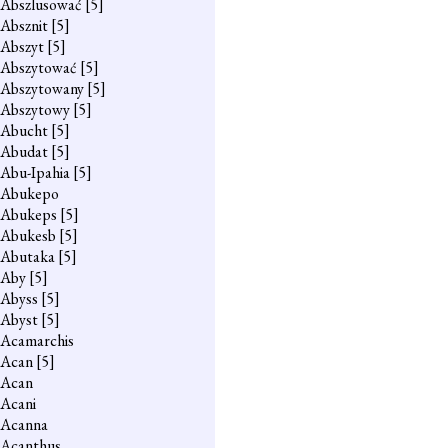
Abszlusować
[5]
Absznit
[5]
Abszyt
[5]
Abszytować
[5]
Abszytowany
[5]
Abszytowy
[5]
Abucht
[5]
Abudat
[5]
Abu-Ipahia
[5]
Abukepo
Abukeps
[5]
Abukesb
[5]
Abutaka
[5]
Aby
[5]
Abyss
[5]
Abyst
[5]
Acamarchis
Acan
[5]
Acan
Acani
Acanna
Acanthus