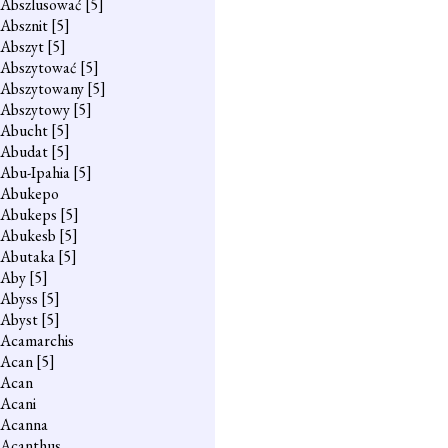
Abszlusować
[5]
Absznit
[5]
Abszyt
[5]
Abszytować
[5]
Abszytowany
[5]
Abszytowy
[5]
Abucht
[5]
Abudat
[5]
Abu-Ipahia
[5]
Abukepo
Abukeps
[5]
Abukesb
[5]
Abutaka
[5]
Aby
[5]
Abyss
[5]
Abyst
[5]
Acamarchis
Acan
[5]
Acan
Acani
Acanna
Acanthus