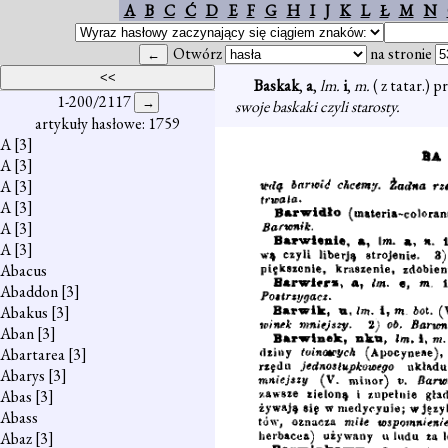
A
B
C
Ć
D
E
F
G
H
I
J
K
L
Ł
M
N
Otwórz
na stronie
Baskak
,
a
,
lm.
i
,
m.
( z tatar.) 
1-200/2117
swoje baskaki czyli starosty.
artykuły hasłowe: 1759
A
[3]
A
[3]
A
[3]
A
[3]
A
[3]
A
[3]
Abacus
Abaddon
[3]
Abakus
[3]
Aban
[3]
Abartarea
[3]
Abarys
[3]
Abas
[3]
Abass
Abaz
[3]