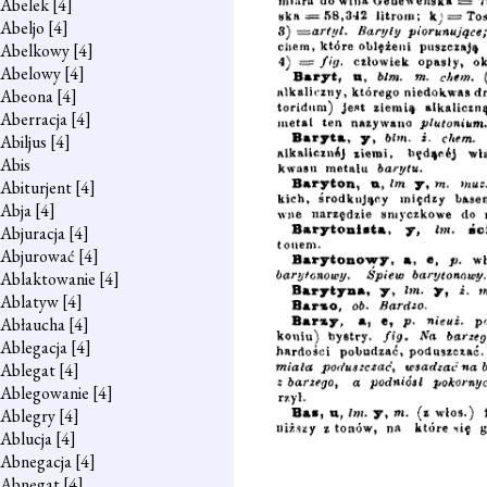
Abelek
[4]
Abeljo
[4]
Abelkowy
[4]
Abelowy
[4]
Abeona
[4]
Aberracja
[4]
Abiljus
[4]
Abis
Abiturjent
[4]
Abja
[4]
Abjuracja
[4]
Abjurować
[4]
Ablaktowanie
[4]
Ablatyw
[4]
Abłaucha
[4]
Ablegacja
[4]
Ablegat
[4]
Ablegowanie
[4]
Ablegry
[4]
Ablucja
[4]
Abnegacja
[4]
Abnegat
[4]