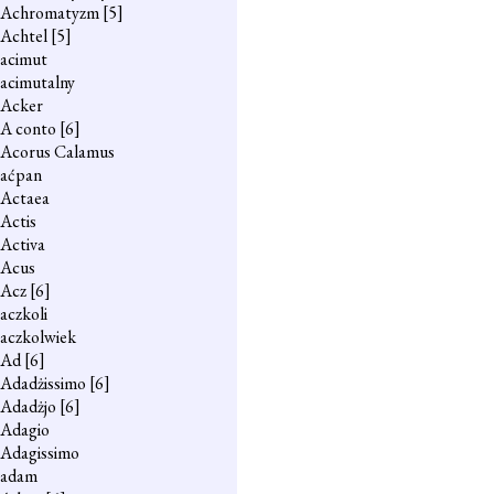
Achromatyzm
[5]
Achtel
[5]
acimut
acimutalny
Acker
A conto
[6]
Acorus Calamus
aćpan
Actaea
Actis
Activa
Acus
Acz
[6]
aczkoli
aczkolwiek
Ad
[6]
Adadżissimo
[6]
Adadżjo
[6]
Adagio
Adagissimo
adam