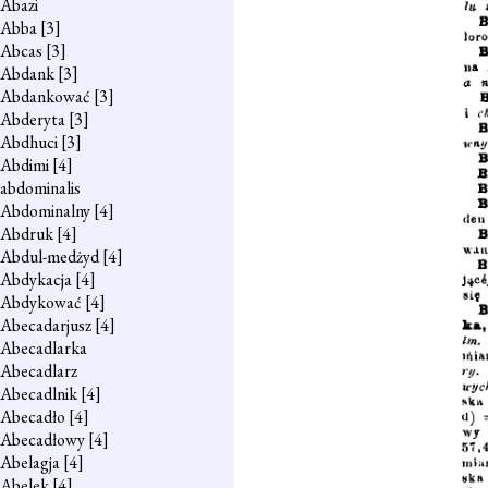
Abazi
Abba
[3]
Abcas
[3]
Abdank
[3]
Abdankować
[3]
Abderyta
[3]
Abdhuci
[3]
Abdimi
[4]
abdominalis
Abdominalny
[4]
Abdruk
[4]
Abdul-medżyd
[4]
Abdykacja
[4]
Abdykować
[4]
Abecadarjusz
[4]
Abecadlarka
Abecadlarz
Abecadlnik
[4]
Abecadło
[4]
Abecadłowy
[4]
Abelagja
[4]
Abelek
[4]