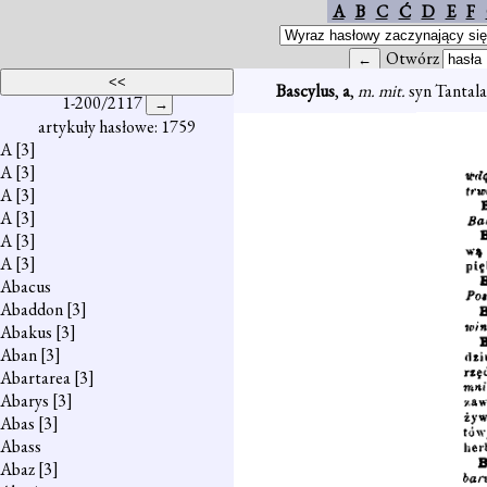
A
B
C
Ć
D
E
F
Otwórz
Bascylus
,
a
,
m. mit.
syn Tantala
1-200/2117
artykuły hasłowe: 1759
A
[3]
A
[3]
A
[3]
A
[3]
A
[3]
A
[3]
Abacus
Abaddon
[3]
Abakus
[3]
Aban
[3]
Abartarea
[3]
Abarys
[3]
Abas
[3]
Abass
Abaz
[3]