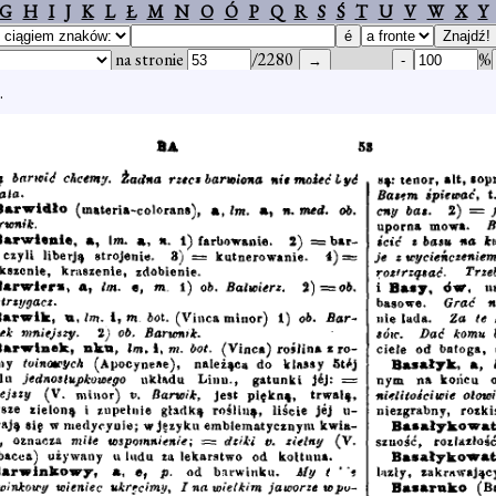
G
H
I
J
K
L
Ł
M
N
O
Ó
P
Q
R
S
Ś
T
U
V
W
X
Y
na stronie
/2280
%
.