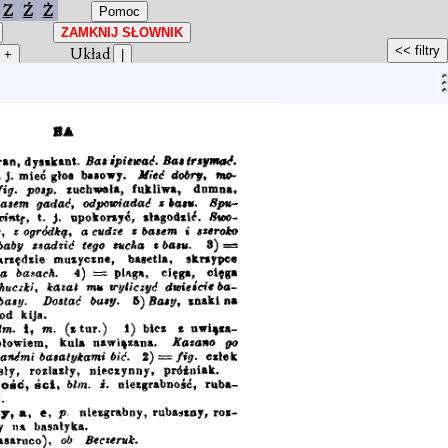
Z
Ź
Ż
Układ