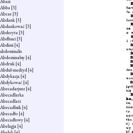
Abazi
Abba
[3]
Abcas
[3]
Abdank
[3]
Abdankować
[3]
Abderyta
[3]
Abdhuci
[3]
Abdimi
[4]
abdominalis
Abdominalny
[4]
Abdruk
[4]
Abdul-medżyd
[4]
Abdykacja
[4]
Abdykować
[4]
Abecadarjusz
[4]
Abecadlarka
Abecadlarz
Abecadlnik
[4]
Abecadło
[4]
Abecadłowy
[4]
Abelagja
[4]
Abelek
[4]