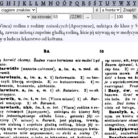
G
H
I
J
K
L
Ł
M
N
O
Ó
P
Q
R
S
Ś
T
U
V
W
X
Y
na stronie
/2280
%
Vinca) roślina z rodziny
toinokcych
(Apocyneae), należąca do klass y 5
ałą, zawsze zieloną i zupełnie gładką rośliną, liście jéj używają się w me
y u ludu za lekarstwo od kołtuna.