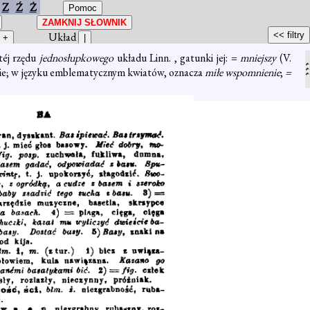
Z
Ź
Ż
Układ
téj rzędu
jednosłupkowego
układu Linn. , gatunki jej: =
mniejszy
(V.
dycynie; w języku emblematycznym kwiatów, oznacza
miłe wspomnienie
;
=