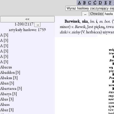
A
B
C
Ć
D
E
F
Otwórz
Barwinek
,
nka
,
lm.
i
,
m. bot.
(
1-200/2117
minor)
v. Barwik
, Jest piękną, trw
artykuły hasłowe: 1759
dziki v. zielny
(V. herbácea) używan
A
[3]
A
[3]
A
[3]
A
[3]
A
[3]
A
[3]
Abacus
Abaddon
[3]
Abakus
[3]
Aban
[3]
Abartarea
[3]
Abarys
[3]
Abas
[3]
Abass
Abaz
[3]